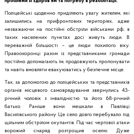
проблеми зі здоров’ям та потребу в реабілітації.
Поліцейські щоденно приділяють увагу жителям, які
залишились на прифронтових територіях, адже
незважаючи на постійні обстріли військами рф, в
таких населених пунктах досі живуть люди. В
переважній більшості – це люди похилого віку.
Правоохоронці разом із представниками громади
постійно допомагають їм, продовжують пропонувати
та навіть вмовляти евакуюватись у безпечне місце.
Так, за допомогою до поліцейських та представників
органів місцевого самоврядування звернулись 43-
річний чоловік з інвалідністю та його 68-річний
батько. Раніше вони мешкали в Павлівці
Василівського району. Це село довго перебувало під
щільним обстрілом окупантів. Під час чергової атаки
ворожий снаряд розтрощив оселю. Дуже