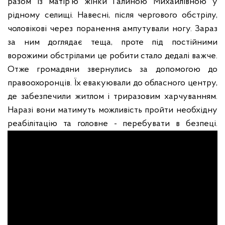
разом із матір’ю жінки Галиною Михайлівною у
рідному селищі. Навесні, після чергового обстрілу,
чоловікові через поранення ампутували ногу. Зараз
за ним доглядає теща, проте під постійними
ворожими обстрілами це робити стало дедалі важче.
Отже громадяни звернулись за допомогою до
правоохоронців. Їх евакуювали до обласного центру,
де забезпечили житлом і триразовим харчуванням.
Наразі вони матимуть можливість пройти необхідну
реабілітацію та головне - перебувати в безпеці.