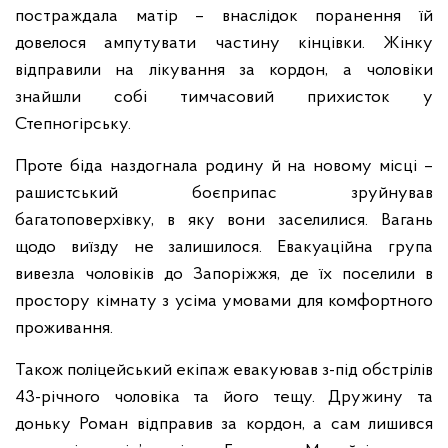
постраждала матір – внаслідок поранення їй
довелося ампутувати частину кінцівки. Жінку
відправили на лікування за кордон, а чоловіки
знайшли собі тимчасовий прихисток у
Степногірську.
Проте біда наздогнала родину й на новому місці –
рашистський боєприпас зруйнував
багатоповерхівку, в яку вони заселилися. Вагань
щодо виїзду не залишилося. Евакуаційна група
вивезла чоловіків до Запоріжжя, де їх поселили в
простору кімнату з усіма умовами для комфортного
проживання.
Також поліцейський екіпаж евакуював з-під обстрілів
43-річного чоловіка та його тещу. Дружину та
доньку Роман відправив за кордон, а сам лишився