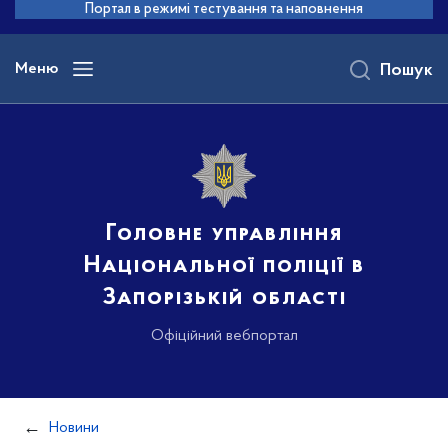
до
Портал в режимі тестування та наповнення
основного
вмісту
Меню
Пошук
Головне управління
Національної поліції в
Запорізькій області
Офіційний вебпортал
Новини