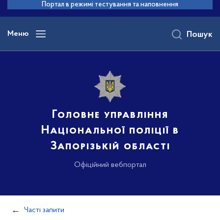
до
Портал в режимі тестування та наповнення
основного
вмісту
Меню
Пошук
Головне управління
Національної поліції в
Запорізькій області
Офіційний вебпортал
Часті запити