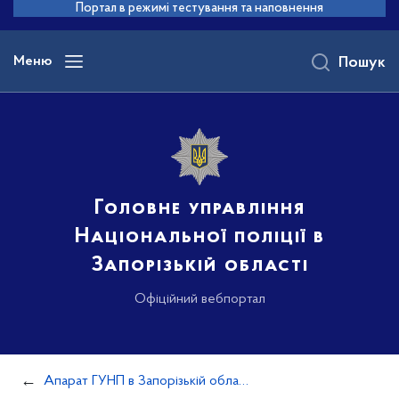
до
Портал в режимі тестування та наповнення
основного
вмісту
Меню
Пошук
Головне управління
Національної поліції в
Запорізькій області
Офіційний вебпортал
Апарат ГУНП в Запорізькій області