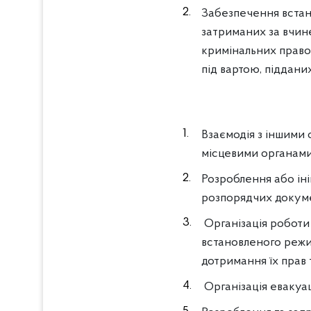
Забезпечення встано
затриманих за вчин
кримінальних правоп
під вартою, піддани
Взаємодія з іншими 
місцевими органами 
Розроблення або ін
розпорядчих докумен
Організація роботи
встановленого режим
дотримання їх прав 
Організація евакуац