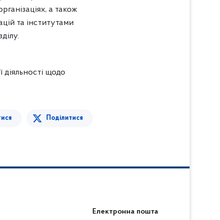
рганізаціях, а також
ацій та інститутами
ділу.
ї діяльності щодо
тися
Поділитися
Електронна пошта