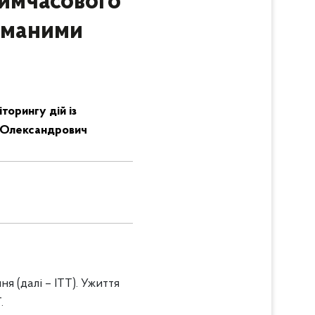
 тимчасового
риманими
торингу дій із
й Олександрович
я (далі – ІТТ). Ужиття
.