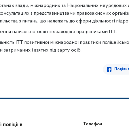
рганах влади, міжнародних та Національних неурядових о
 консультаціях з представництвами правозахисних організ
ільства з питань, що належать до сфери діяльності підроз
дення навчально-освітніх заходів з працівниками ІТТ.
ьність ІТТ позитивної міжнародної практики поліцейсько
 затриманих і взятих під варту осіб.
Поділи
поліції в
Телефон