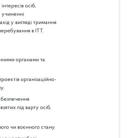
інтересів осіб,
в учиненні
хід у вигляді тримання
перебування в ІТТ.
онними органами та
роектів організаційно-
у.
забезпечення
зятих під варту осіб,
ного чи воєнного стану.