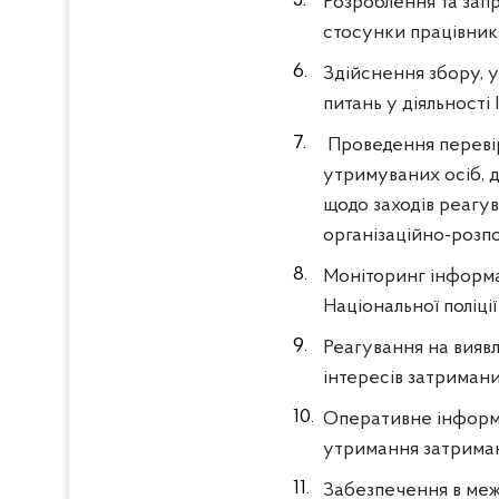
Розроблення та зап
стосунки працівникі
Здійснення збору, у
питань у діяльності
Проведення перевір
утримуваних осіб, д
щодо заходів реагув
організаційно-розп
Моніторинг інформа
Національної поліції
Реагування на вияв
інтересів затриманих
Оперативне інформу
утримання затриманих
Забезпечення в межа