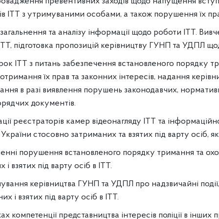
ровадження превентивних заходів щодо напущення вступ
в ІТТ з утримуваними особами, а також порушення їх прав
загальнення та аналізу інформації щодо роботи ІТТ. Ви
 ІТТ, підготовка пропозицій керівництву ГУНП та УДПЛ щод
ок ІТТ з питань забезпечення встановленого порядку т
отримання їх прав та законних інтересів, надання керів
ання в разі виявлення порушень законодавчих, нормативн
орядчих документів.
ції реєстраторів камер відеонагляду ІТТ та інформаційн
 України стосовно затриманих та взятих під варту осіб, як
ленні порушення встановленого порядку тримання та охо
 і взятих під варту осіб в ІТТ.
вання керівництва ГУНП та УДПЛ про надзвичайні події,
 і взятих під варту осіб в ІТТ.
х компетенції представництва інтересів поліції в інших