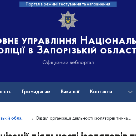
Портал в режимі тестування та наповнення
овне управління Націонал
оліції в Запорізькій област
Офіційний вебпортал
ність
Громадянам
Вакансії
Контакти
ськових і ветеранів війни: куди звертатися?
Апарат ГУНП в Запорізькій області
Відділ організації діяльності ізоляторів тимчасового тримання та моніторингу дій із затриманими