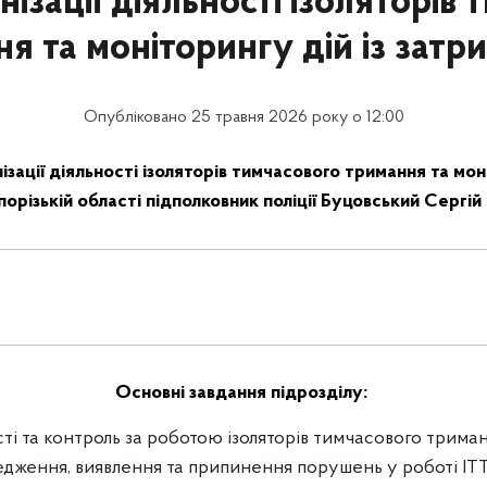
нізації діяльності ізоляторів
я та моніторингу дій із зат
Опубліковано 25 травня 2026 року о 12:00
ізації діяльності ізоляторів тимчасового тримання та моні
орізькій області підполковник поліції Буцовський Сергі
Основні завдання підрозділу:
ті та контроль за роботою ізоляторів тимчасового триманн
едження, виявлення та припинення порушень у роботі ІТТ