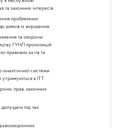
у в неслужбові
 та законних інтересів.
вчення проблемних
о шляхів їх вирішення.
римання та охорони
ництву ГУНП пропозицій
о-правових актів та
о-аналітичної системи
і утримуються в ІТТ.
рони, прав, законних
 допущені під час
 правоохоронних