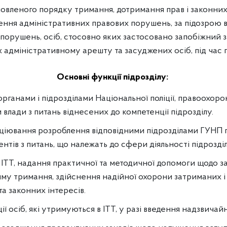
вленого порядку тримання, дотримання прав і законних 
ення адміністративних правових порушень, за підозрою 
орушень, осіб, стосовно яких застосовано запобіжний за
х адміністративному арешту та засуджених осіб, під час 
Основні функції підрозділу:
органами і підрозділами Національної поліції, правоохор
влади з питань віднесених до компетенції підрозділу.
іціювання розроблення відповідними підрозділами ГУНП п
тів з питань, що належать до сфери діяльності підрозділ
 ІТТ, надання практичної та методичної допомоги щодо 
у тримання, здійснення надійної охорони затриманих і в
та законних інтересів.
ії осіб, які утримуються в ІТТ, у разі введення надзвичай