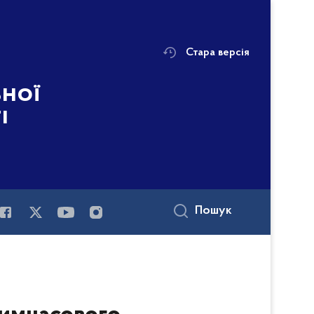
Стара версія
ьної
і
Пошук