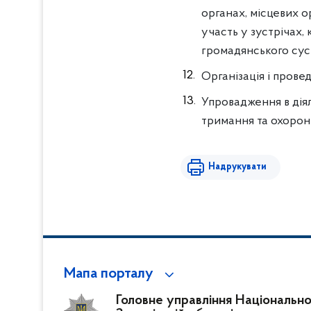
органах, місцевих о
участь у зустрічах,
громадянського сусп
Організація і прове
Упровадження в діял
тримання та охорони
Надрукувати
Мапа порталу
Головне управління Національної 