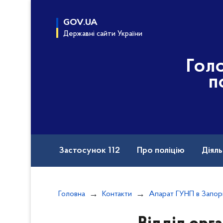
до
основного
GOV.UA
вмісту
Державні сайти України
Гол
п
Застосунок 112
Про поліцію
Діяль
Назавжди в строю
Порушення прав вій
Головна
Контакти
Документи