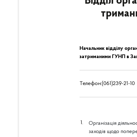
Відділ орга
триманн
Начальник відділу орган
затриманими ГУНП в Зап
Телефон:(061)239-21-10
Організація діяльнос
заходів щодо попер