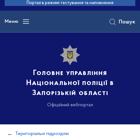
до
Портал в режимі тестування та наповнення
основного
вмісту
Меню
Пошук
Головне управління
Національної поліції в
Запорізькій області
Офіційний вебпортал
Територіальні підрозділи