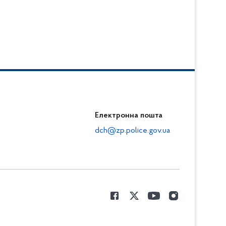
Електронна пошта
dch@zp.police.gov.ua