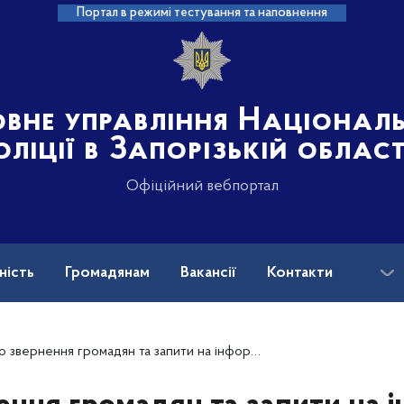
Портал в режимі тестування та наповнення
овне управління Націонал
оліції в Запорізькій област
Офіційний вебпортал
ність
Громадянам
Вакансії
Контакти
ськових і ветеранів війни: куди звертатися?
 звернення громадян та запити на інформацію