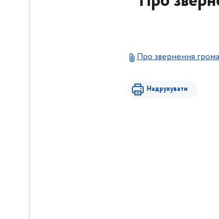
Про зверн
Про звернення грома
Надрукувати