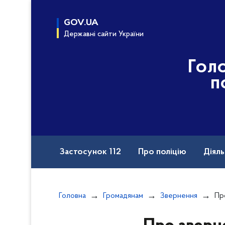
до
основного
GOV.UA
вмісту
Державні сайти України
Гол
п
Застосунок 112
Про поліцію
Діяль
Назавжди в строю
Порушення прав вій
Головна
Громадянам
Звернення
Про
Документи