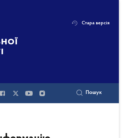
Стара версія
ьної
і
Пошук