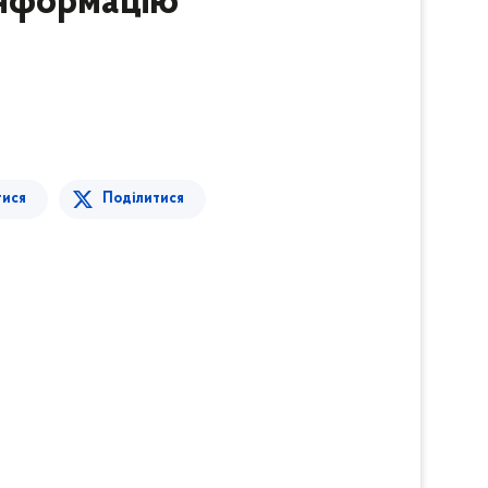
інформацію
тися
Поділитися