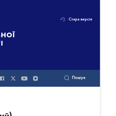
Стара версія
ьної
і
Пошук