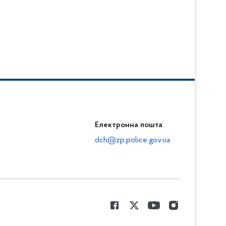
Електронна пошта
dch@zp.police.gov.ua