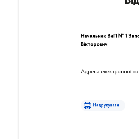
Ві
Начальник ВнП № 1 Запо
Вікторович
Адреса електронної п
Надрукувати