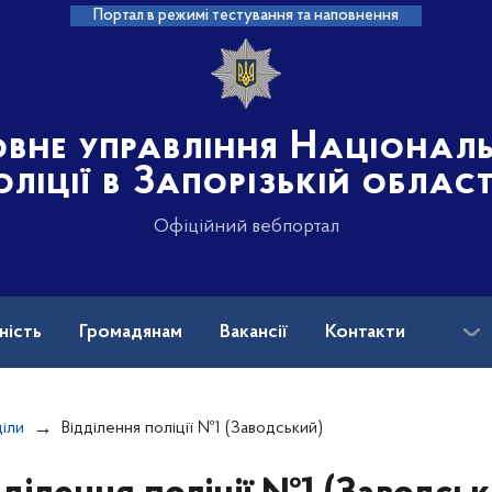
Портал в режимі тестування та наповнення
овне управління Націонал
оліції в Запорізькій област
Офіційний вебпортал
ність
Громадянам
Вакансії
Контакти
ськових і ветеранів війни: куди звертатися?
діли
Відділення поліції №1 (Заводський)