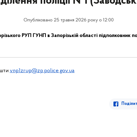
дділення поліції №1 (Заводськ
Опубліковано 25 травня 2026 року о 12:00
різького РУП ГУНП в Запорізькій області підполковник по
ошти
vnp1zrup@zp.police.gov.ua
Поділи