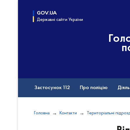
до
основного
GOV.UA
вмісту
Державні сайти України
Гол
п
Застосунок 112
Про поліцію
Діяль
Назавжди в строю
Порушення прав вій
Головна
Контакти
Територіальні підроз
Документи