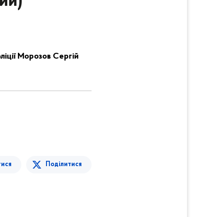
ий)
ліції Морозов Сергій
тися
Поділитися