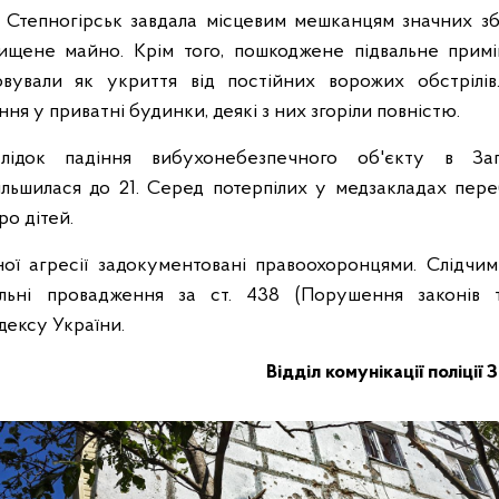
 Степногірськ завдала місцевим мешканцям значних зб
нищене майно. Крім того, пошкоджене підвальне прим
овували як укриття від постійних ворожих обстрілів
ння у приватні будинки, деякі з них згоріли повністю.
слідок падіння вибухонебезпечного об'єкту в Запо
ільшилася до 21. Серед потерпілих у медзакладах пер
о дітей.
ої агресії задокументовані правоохоронцями. Слідчим
альні провадження за ст. 438 (Порушення законів т
дексу України.
Відділ комунікації поліції 