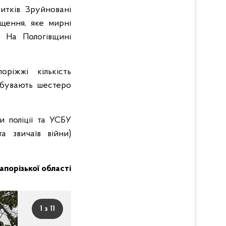
итків. Зруйновані
іщення, яке мирні
. На Пологівщині
ріжжі кількість
ебувають шестеро
и поліції та УСБУ
а звичаїв війни)
Запорізької області
1 з 11