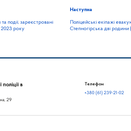
Наступна
а події, зареєстровані
Поліцейські екіпажі еваку
я 2023 року
Степногірська дві родини 
поліції в
Телефон
+380 (61) 239-21-02
на, 29