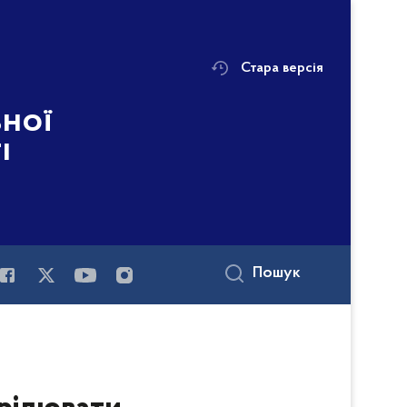
Стара версія
ьної
і
Пошук