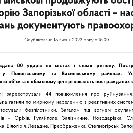
і військові продовжують обс
орію Запорізької області – на
ань документують правоохо
Опубліковано 13 липня 2023 року о 15:00
вдала 80 ударів по містах і селах регіону. Пост
 у Пологівському та Василівському районах. Ун
го об'єкта в обласному центрі кількість постраждалих с
ькі зареєстрували 44 повідомлення про руйнування
ська гатили по мирному населенню з реактивних систе
астосували безпілотники. Загалом під вогнем окупан
ів – Оріхів,
Гуляйполе, Залізничне, Новодарівка, Оль
а, Білогір'я, Левадне, Преображенка, Степногірськ, Запо