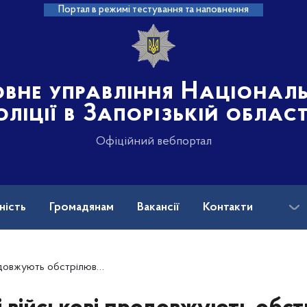
Портал в режимі тестування та наповнення
овне управління Націонал
оліції в Запорізькій област
Офіційний вебпортал
ність
Громадянам
Вакансії
Контакти
ськових і ветеранів війни: куди звертатися?
кої області – наслідки влучань документують правоохоронці