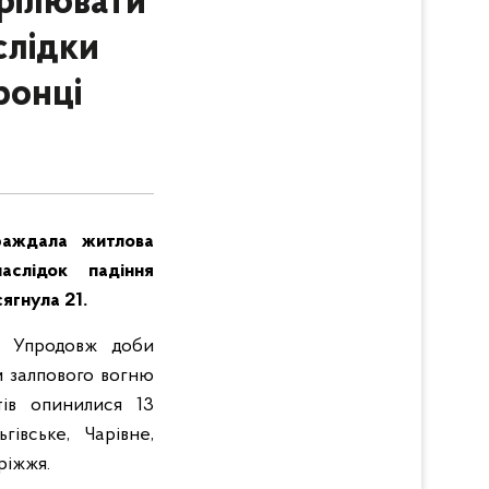
трілювати
слідки
ронці
раждала житлова
аслідок падіння
ягнула 21.
. Упродовж доби
м залпового вогню
тів опинилися 13
гівське, Чарівне,
ріжжя.