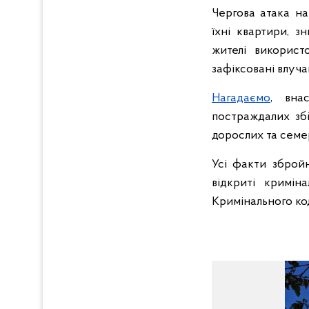
Чергова атака на
їхні квартири, з
жителі використ
зафіксовані влуча
Нагадаємо
, вна
постраждалих зб
дорослих та семер
Усі факти збройн
відкриті кримін
Кримінального ко