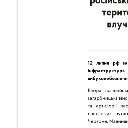
російськ
терит
влуч
12 липня рф за
інфраструктура
вибухонебезпечно
Вчора поліцейс
загарбницькі вій
та артилерії, з
населених пункт
Червоне, Малинівк