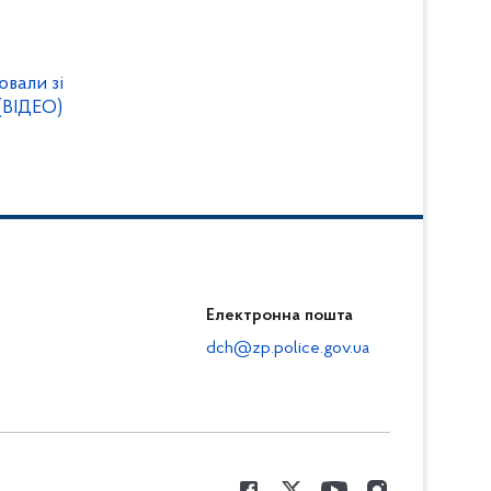
ювали зі
(ВІДЕО)
Електронна пошта
dch@zp.police.gov.ua