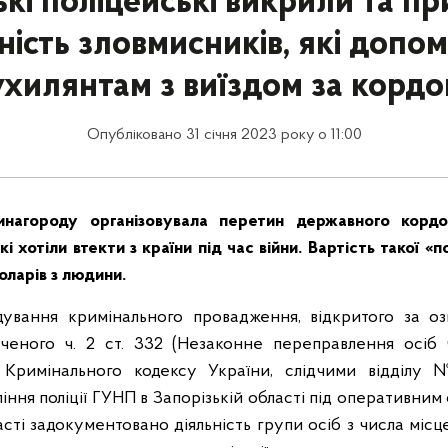
ькі поліцейські викрили та п
ність зловмисників, які допо
ухилянтам з виїздом за кордо
Опубліковано 31 січня 2023 року о 11:00
инагороду організовувала перетин державного кордо
кі хотіли втекти з країни під час війни.
Вартість такої «
доларів з людини.
дування кримінального провадження, відкритого за о
аченого ч. 2 ст. 332 (Незаконне переправлення осіб
 Кримінального кодексу України, слідчими відділу 
іння поліції ГУНП в Запорізькій області під оперативни
асті задокументовано діяльність групи осіб з числа міс