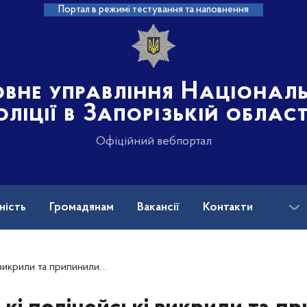
Портал в режимі тестування та наповнення
овне управління Націонал
оліції в Запорізькій област
Офіційний вебпортал
ність
Громадянам
Вакансії
Контакти
ськових і ветеранів війни: куди звертатися?
мисників, які допомагали ухилянтам з виїздом за кордон