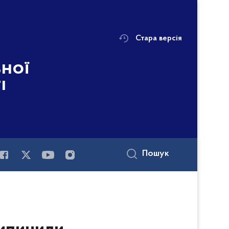
Стара версія
ьної
і
Пошук