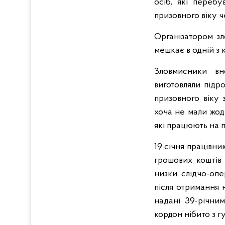
осіб, які перебу
призовного віку 
Організатором зл
мешкає в одній з 
Зловмисники вн
виготовляли підр
призовного віку 
хоча не мали жод
які працюють на 
19 січня працівн
грошових коштів 
низки слідчо-опе
після отримання 
надані 39-річни
кордон нібито з г