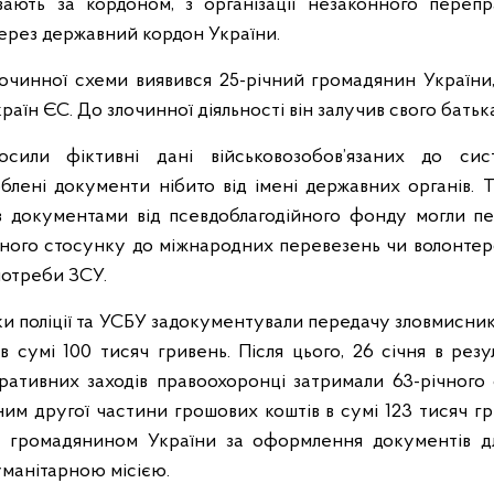
вають за кордоном, з організації незаконного перепр
через державний кордон України.
очинної схеми виявився 25-річний громадянин України
країн ЄС. До злочинної діяльності він залучив свого батьк
осили фіктивні дані військовозобов’язаних до си
облені документи нібито від імені державних органів. Т
з документами від псевдоблагодійного фонду могли п
ного стосунку до міжнародних перевезень чи волонтерс
потреби ЗСУ.
ики поліції та УСБУ задокументували передачу зловмисни
в сумі 100 тисяч гривень. Після цього, 26 січня в резу
ративних заходів правоохоронці затримали 63-річного
ним другої частини грошових коштів в сумі 123 тисяч гр
м громадянином України за оформлення документів дл
уманітарною місією.