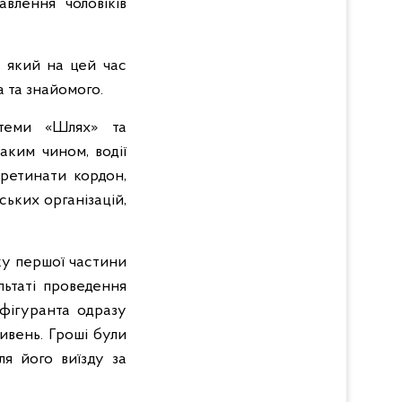
авлення чоловіків
, який на цей час
а та знайомого.
стеми «Шлях» та
аким чином, водії
еретинати кордон,
ьких організацій,
ку першої частини
льтаті проведення
 фігуранта одразу
ивень. Гроші були
я його виїзду за