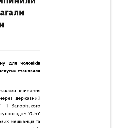
рипинили
магали
н
ну для чоловіків
послуги» становила
знаками вчинення
 через державний
№ 1 Запорізького
м супроводом УСБУ
цевих мешканців та