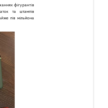
каннях фігурантів
чаток та штампів
айже пів мільйона