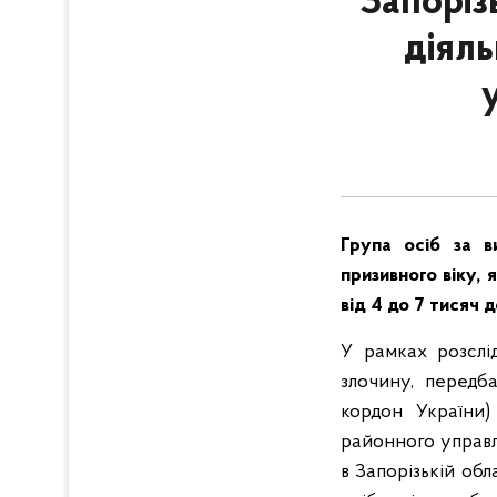
Запоріз
діяль
Група осіб за в
призивного віку, я
від 4 до 7 тисяч 
У рамках розслі
злочину, передб
кордон України)
районного управл
в Запорізькій обл