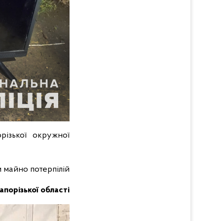
різької окружної
 майно потерпілій
Запорізької області