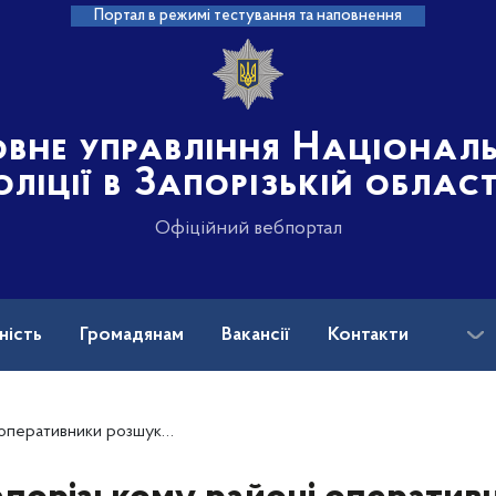
Портал в режимі тестування та наповнення
овне управління Націонал
оліції в Запорізькій област
Офіційний вебпортал
ність
Громадянам
Вакансії
Контакти
ськових і ветеранів війни: куди звертатися?
шукали підозрюваного у пограбуванні