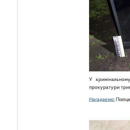
У кримінальному
прокуратури трива
Нагадаємо:
Поліц