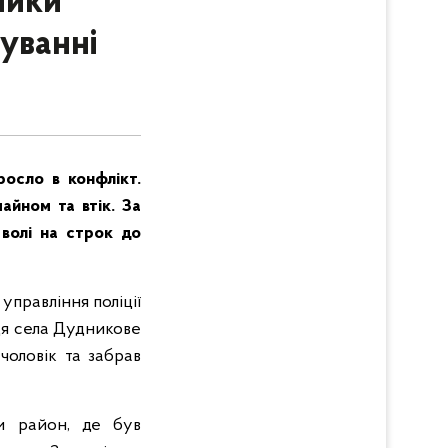
ники
уванні
росло в конфлікт.
айном та втік. За
 волі на строк до
управління поліції
ця села Дудникове
чоловік та забрав
ли район, де був