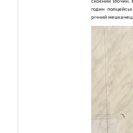
скоєний злочин, 
годин поліцейськ
річний мешканец