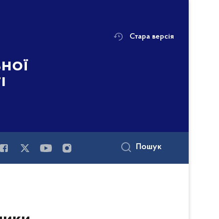
Стара версія
ьної
і
Пошук