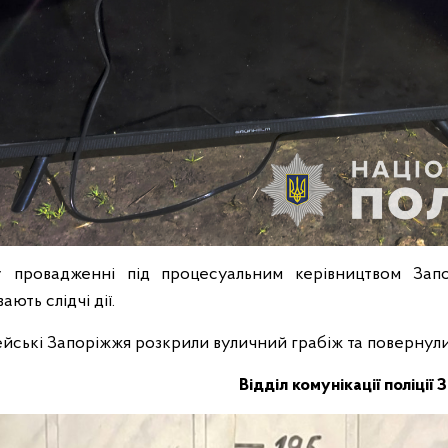
 провадженні під процесуальним керівництвом Запо
ють слідчі дії.
ейські Запоріжжя розкрили вуличний грабіж та повернули
Відділ комунікації поліції 