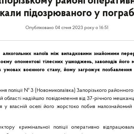
апорізькому районі оператив
кали підозрюваного у пограб
Опубліковано 04 січня 2023 року о 16:51
 алкогольних напоїв між випадковими знайомими пере
воєму опонентові тілесних ушкоджень, заволодів його м
 в умовах воєнного стану, йому загрожує
позбавлення
ення поліції № 3 (Новомиколаївка) Запорізького районного 
ій області надійшло повідомлення від 37-річного мешкан
ня у власній оселі його жорстоко побив малознайомий 
ектору кримінальної поліції оперативно відпрацюва