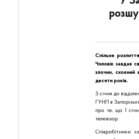
У З
розшу
Спільне розпиття
Чоловік завдав с
злочин, скоєний
десяти років.
3 січня до відділ
ГУНП в Запорізьк
про те, що 1 січ
телевізор.
Співробітники с