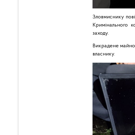
Зловмиснику повід
Кримінального к
заходу.
Викрадене майно 
власнику.