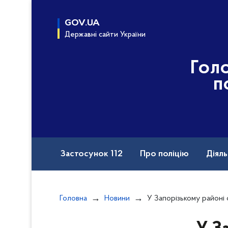
до
основного
GOV.UA
вмісту
Державні сайти України
Гол
п
Застосунок 112
Про поліцію
Діяль
Назавжди в строю
Порушення прав вій
Головна
Новини
У Запорізькому районі оперативники роз
Документи