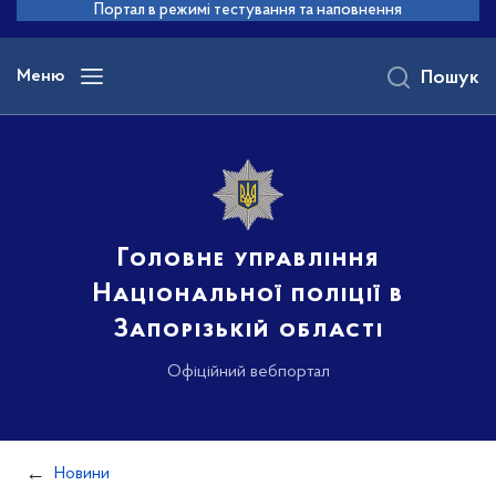
до
Портал в режимі тестування та наповнення
основного
вмісту
Меню
Пошук
Головне управління
Національної поліції в
Запорізькій області
Офіційний вебпортал
Новини