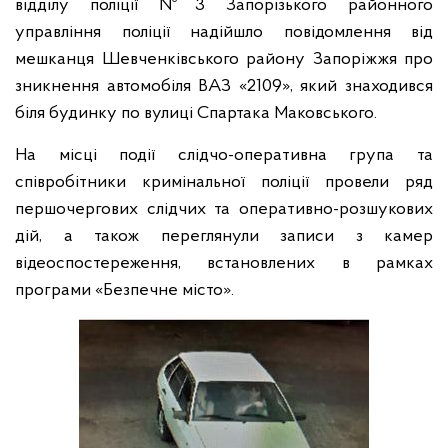
відділу поліції №3 Запорізького районного
управління поліції надійшло повідомлення від
мешканця Шевченківського району Запоріжжя про
зникнення автомобіля ВАЗ «2109», який знаходився
біля будинку по вулиці Спартака Маковського.
На місці події слідчо-оперативна група та
співробітники кримінальної поліції провели ряд
першочергових слідчих та оперативно-розшукових
дій, а також переглянули записи з камер
відеоспостереження, встановлених в рамках
програми «Безпечне місто».