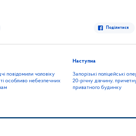
Поділитися
Наступна
дчі повідомили чоловіку
Запорізькі поліцейські оп
уті особливо небезпечних
20-річну дівчину, причетн
нам
приватного будинку