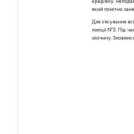
крадіжку, неподал
який помітно зан
Для з’ясування вс
поліції №2. Під ч
злочину. Зловмис