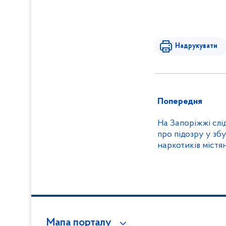
Надрукувати
Попередня
На Запоріжжі слі
про підозру у зб
наркотиків містя
Мапа порталу