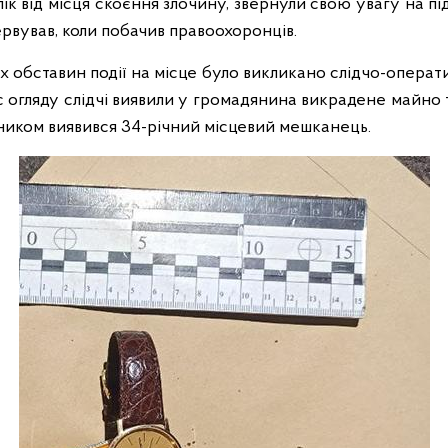
ік від місця скоєння злочину, звернули свою увагу на під
ервував, коли побачив правоохоронців.
іх обставин події на місце було викликано слідчо-операт
ас огляду слідчі виявили у громадянина викрадене майно
ником виявився 34-річний місцевий мешканець.