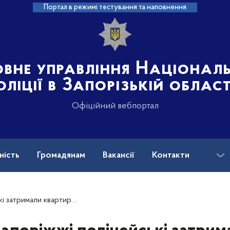
Портал в режимі тестування та наповнення
овне управління Націонал
оліції в Запорізькій област
Офіційний вебпортал
ність
Громадянам
Вакансії
Контакти
ськових і ветеранів війни: куди звертатися?
римали квартирного крадія