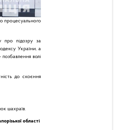
го процесуального
у про підозру за
одексу України, а
 позбавлення волі
тність до скоєння
чок шахраїв.
Запорізької області