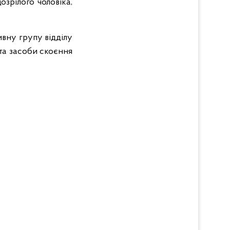
озрілого чоловіка,
ивну групу відділу
 та засоби скоєння