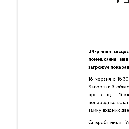
У 
34-річний місце
помешкання, звід
загрожує покаранн
16 червня о 15:3
Запорізькій обла
про те, що з її 
попередньо встан
замку вхідних дв
Співробітники У