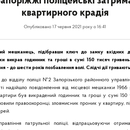
Запоріжжі поліцейські затрим
квартирного крадія
Опубліковано 17 червня 2021 року о 16:41
вий мешканець, підібравши ключ до замку вхідних 
ки викрав годинник та гроші в сумі 150 тисяч гривен
я - до шести років позбавлення волі. Слідчі дії тривають
0 до відділу поліції №2 Запорізького районного управлін
сті надійшло повідомлення від місцевої мешканки 196
квартири був викрадений годинник та гроші у сумі 150 
овили правоохоронці, зловмисник проник у квартиру, п
ерей.
правління патрульної поліції, відпрацьовуючи отри