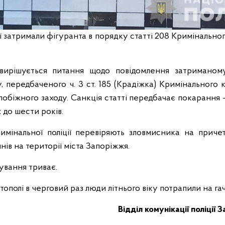
ії затримали фігуранта в порядку статті 208 Кримінально
, вирішується питання щодо повідомлення затриманом
, передбаченого ч. 3 ст. 185 (Крадіжка) Кримінального к
побіжного заходу. Санкція статті передбачає покарання –
х до шести років.
имінальної поліції перевіряють зловмисника на приче
нів на території міста Запоріжжя.
ування триває.
тополі в черговий раз люди літнього віку потрапили на га
Відділ комунікації поліції 