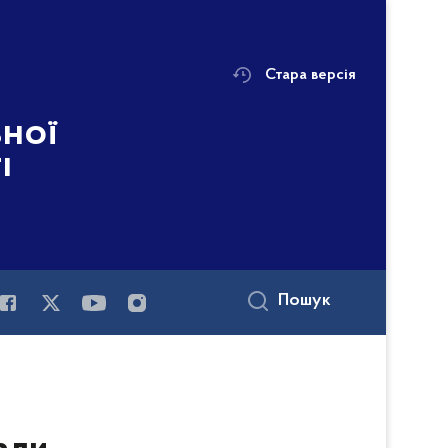
Стара версія
ьної
і
Пошук