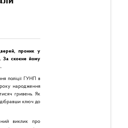
али
дверей, проник у
ь. За скоєне йому
.
ня поліції ГУНП в
6 року народження
тисяч гривень. Як
ідібравши ключ до
маний виклик про