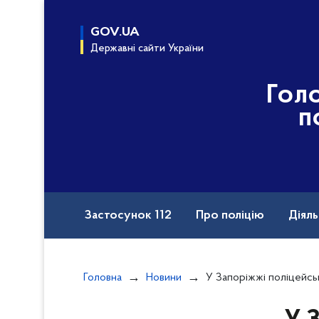
до
основного
GOV.UA
вмісту
Державні сайти України
Гол
п
Застосунок 112
Про поліцію
Діяль
Назавжди в строю
Порушення прав вій
Головна
Новини
У Запоріжжі поліцейські зат
Документи