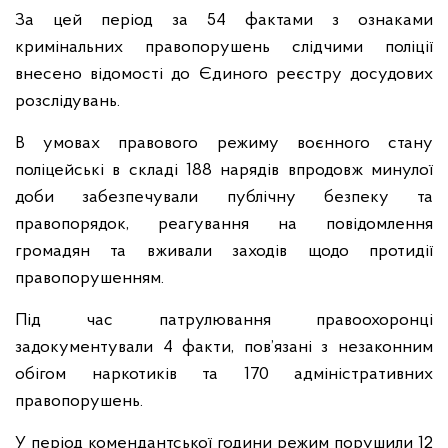
За цей період за 54 фактами з ознаками
кримінальних правопорушень слідчими поліції
внесено відомості до Єдиного реєстру досудових
розслідувань.
В умовах правового режиму воєнного стану
поліцейські в складі 188 нарядів впродовж минулої
доби забезпечували публічну безпеку та
правопорядок, реагування на повідомлення
громадян та вживали заходів щодо протидії
правопорушенням.
Під час патрулювання правоохоронці
задокументували 4 факти, пов’язані з незаконним
обігом наркотиків та 170 адміністративних
правопорушень.
У період комендантської години режим порушили 12