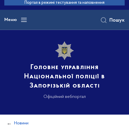
до
Портал в режимі тестування та наповнення
основного
вмісту
Меню
Пошук
Головне управління
Національної поліції в
Запорізькій області
Офіційний вебпортал
Новини