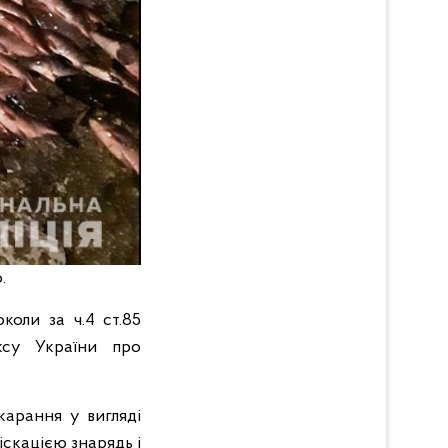
о.
коли за ч.4 ст.85
ксу України про
арання у вигляді
скацією знарядь і