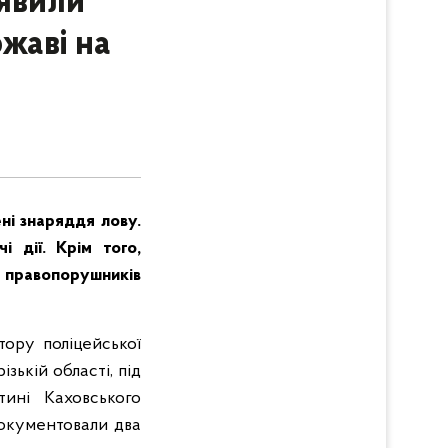
иявили
жаві на
ні знаряддя лову.
 дії. Крім того,
 правопорушників
тору поліцейської
зькій області, під
тині Каховського
документовали два