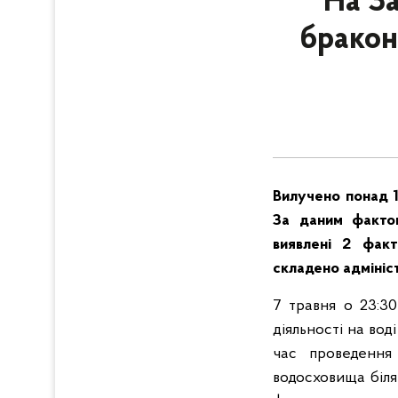
На За
бракон
Вилучено понад 1
За даним фактом
виявлені 2 факт
складено адмініст
7 травня о 23:30
діяльності на вод
час проведення 
водосховища біля