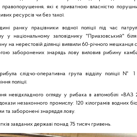
я правопорушення, які є приватною власністю порушни
вих ресурсів чи без такої.
дині ранку працівники водної поліції під час патру
у у національному заповіднику "Приазовський" біл
ону на нерестовій ділянці виявили 60-річного мешканця 
огою заборонених знарядь лову виловив рибину кам
рибула слідчо-оперативна група відділу поліції № 1
ння поліції.
ня невідкладного огляду у рибака в автомобілі «ВАЗ 
докази незаконного промислу: 120 кілограмів водних біо
и та заборонені знаряддя лову.
тків завданих державі понад 75 тисяч гривень.