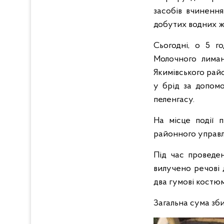
засобів вчиненн
добутих водних жи
Сьогодні, о 5 го
Молочного лиман
Якимівського рай
у брід за допом
пеленгасу.
На місце події п
районного управлі
Під час проведен
вилучено речові 
два гумові костюм
Загальна сума зби