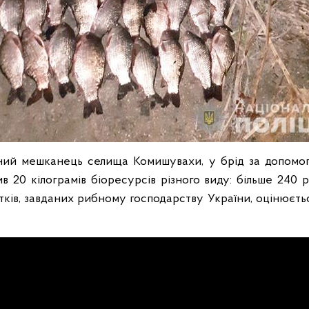
чний мешканець селища Комишувахи, у брід за допомог
в 20 кілограмів біоресурсів різного виду: більше 240 
тків, завданих рибному господарству України, оцінюєть