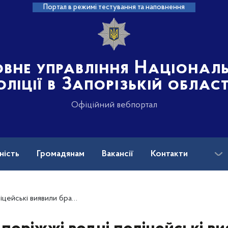
Портал в режимі тестування та наповнення
овне управління Націонал
оліції в Запорізькій област
Офіційний вебпортал
ність
Громадянам
Вакансії
Контакти
ськових і ветеранів війни: куди звертатися?
авдав збитків державі на суму понад 75 тисяч гривень