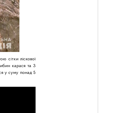
ою сітки ліскової
рибин карася та 3
ся у суму понад 5