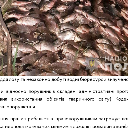
ддя лову та незаконно добуті водні біоресурси вилучен
 відносно порушників складені адміністративні прото
вил використання об'єктів тваринного світу) Коде
правопорушення.
ння правил рибальства правопорушникам загрожує пок
 неоподатковуваних мінімумів доходів громадян з конфі