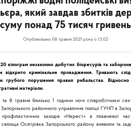
поріжжі водні поліцейські в
ьєра, який завдав збитків дер
суму понад 75 тисяч гривень
Опубліковано 08 травня 2021 року о 13:02
20 кілограм незаконно добутих біоресурів та забороне
 відкрито кримінальне провадження. Тривають слідчі
и грубого порушення правил рибальства. Відносно
ративні матеріали.
 та 8 травня близько 1 години ночі співробітники сек
і Запорізького районного управління поліції ГУНП в Запорі
профілактичних заходів «Нерест» в плавневої час
 селища Осетрівка Запорізького району виявили та за