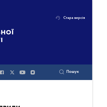
Стара версія
ьної
і
Пошук