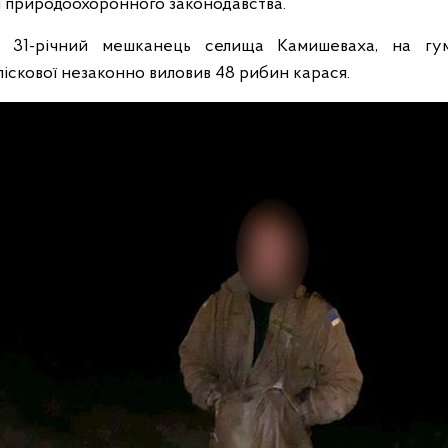
 природоохоронного законодавства.
о 31-річний мешканець селища Камишеваха, на гум
ліскової незаконно виловив 48 рибин карася.