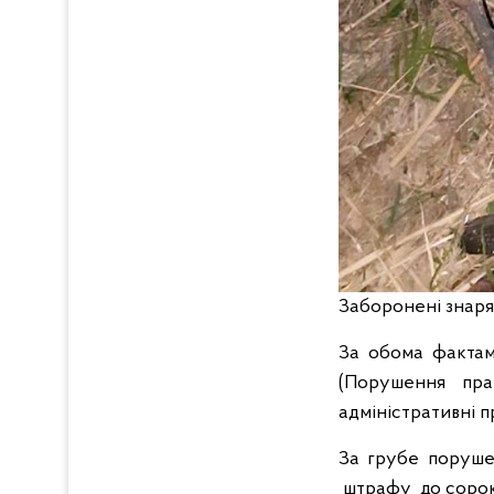
Заборонені знаря
За обома фактами
(Порушення пра
адміністративні 
За грубе поруше
штрафу до сорока