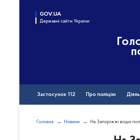
до
основного
GOV.UA
вмісту
Державні сайти України
Гол
п
Застосунок 112
Про поліцію
Діяль
Назавжди в строю
Порушення прав вій
Головна
Новини
На Запоріжжі водні поліцейські виявили браконьєра, який з
Документи