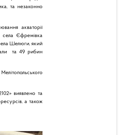
ка, та незаконно
лювання акваторії
я села Єфремівка
села Шелюги, який
бали та 49 рибин
 Мелітопольського
2102» виявлено та
ресурсів, а також