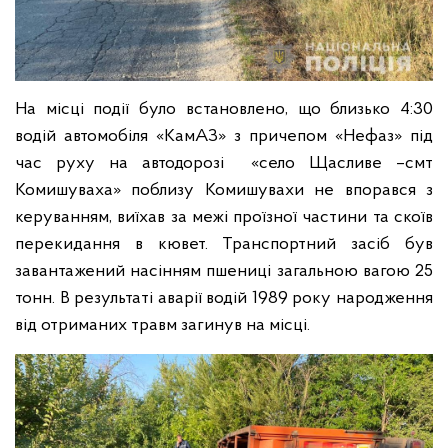
На місці події було встановлено, що близько 4:30
водій автомобіля «КамАЗ» з причепом «Нефаз» під
час руху на автодорозі «село Щасливе –смт
Комишуваха» поблизу Комишувахи не впорався з
керуванням, виїхав за межі проїзної частини та скоїв
перекидання в кювет. Транспортний засіб був
завантажений насінням пшениці загальною вагою 25
тонн. В результаті аварії водій 1989 року народження
від отриманих травм загинув на місці.