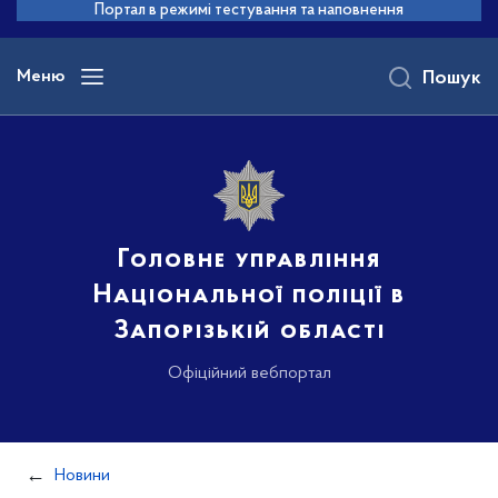
до
Портал в режимі тестування та наповнення
основного
вмісту
Меню
Пошук
Головне управління
Національної поліції в
Запорізькій області
Офіційний вебпортал
Новини