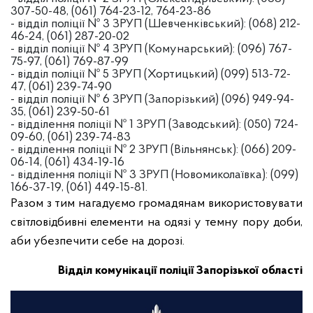
307-50-48, (061) 764-23-12, 764-23-86
- відділ поліції № 3 ЗРУП (Шевченківський): (068) 212-
46-24, (061) 287-20-02
- відділ поліції № 4 ЗРУП (Комунарський): (096) 767-
75-97, (061) 769-87-99
- відділ поліції № 5 ЗРУП (Хортицький) (099) 513-72-
47, (061) 239-74-90
- відділ поліції № 6 ЗРУП (Запорізький) (096) 949-94-
35, (061) 239-50-61
- відділення поліції № 1 ЗРУП (Заводський): (050) 724-
09-60, (061) 239-74-83
- відділення поліції № 2 ЗРУП (Вільнянськ): (066) 209-
06-14, (061) 434-19-16
- відділення поліції № 3 ЗРУП (Новомиколаївка): (099)
166-37-19, (061) 449-15-81.
Разом з тим нагадуємо громадянам використовувати
світловідбивні елементи на одязі у темну пору доби,
аби убезпечити себе на дорозі.
В
ідділ комунікації поліції Запорізької області