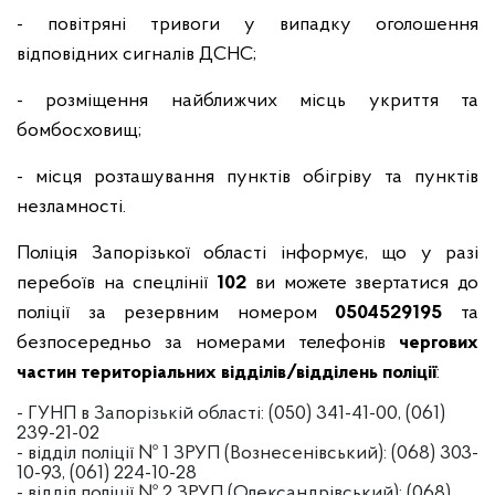
- повітряні тривоги у випадку оголошення
відповідних сигналів ДСНС;
- розміщення найближчих місць укриття та
бомбосховищ;
- місця розташування пунктів обігріву та пунктів
незламності.
Поліція Запорізької області інформує, що у разі
перебоїв на спецлінії
102
ви можете звертатися до
поліції за резервним номером
0504529195
та
безпосередньо за номерами телефонів
чергових
частин територіальних відділів/відділень поліції
:
- ГУНП в Запорізькій області: (050) 341-41-00, (061)
239-21-02
- відділ поліції № 1 ЗРУП (Вознесенівський): (068) 303-
10-93, (061) 224-10-28
- відділ поліції № 2 ЗРУП (Олександрівський): (068)