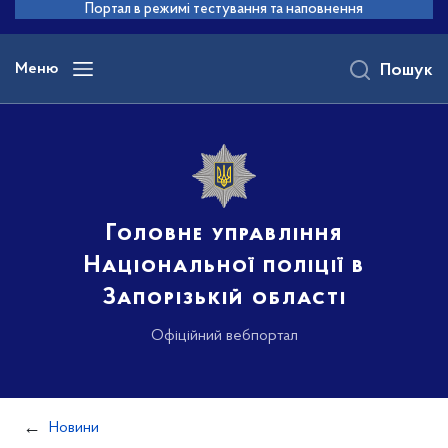
до
Портал в режимі тестування та наповнення
основного
вмісту
Меню
Пошук
Головне управління
Національної поліції в
Запорізькій області
Офіційний вебпортал
Новини