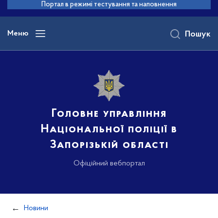
до
Портал в режимі тестування та наповнення
основного
вмісту
Меню
Пошук
Головне управління
Національної поліції в
Запорізькій області
Офіційний вебпортал
Новини