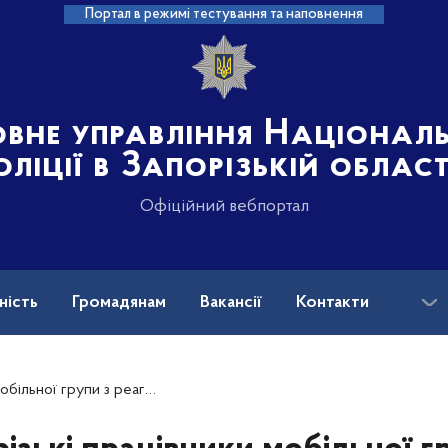
Портал в режимі тестування та наповнення
овне управління Націонал
оліції в Запорізькій област
Офіційний вебпортал
ність
Громадянам
Вакансії
Контакти
ськових і ветеранів війни: куди звертатися?
машнього насильства винесли більше 200 заборонних приписів