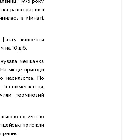
аявниці, 1975 року
ка разів вдарив її
нилась в кімнаті,
о факту вчинення
 на 10 діб.
онувала мешканка
 На місце пригоди
о насильства. По
 її співмешканця,
чили терміновий
одальшою фізичною
ліцейські присікли
 припис.