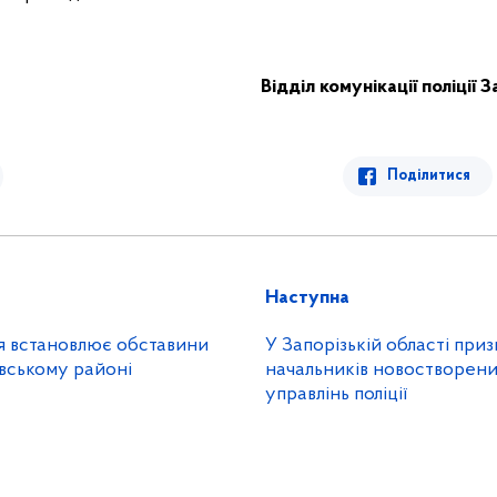
Відділ комунікації поліції 
Поділитися
Наступна
ія встановлює обставини
У Запорізькій області при
вському районі
начальників новостворен
управлінь поліції