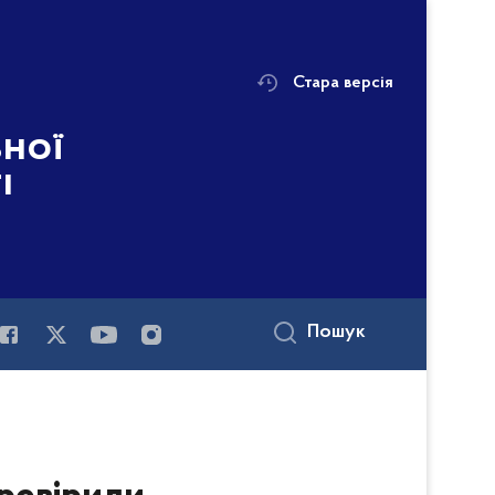
Стара версія
ьної
і
Пошук