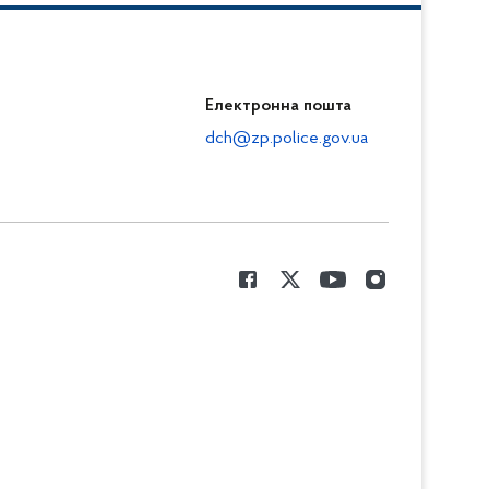
Електронна пошта
dch@zp.police.gov.ua