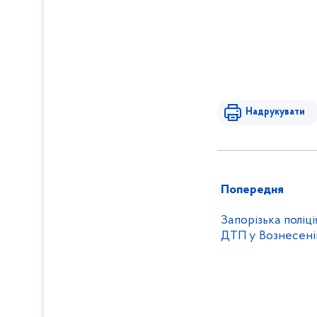
Надрукувати
Попередня
Запорізька поліц
ДТП у Вознесені