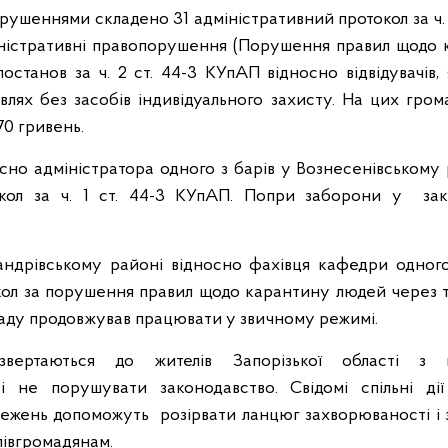
рушеннями складено 31 адміністративний протокол за ч. 1
іністративні правопорушення (Порушення правил щодо 
останов за ч. 2 ст. 44-3 КУпАП відносно відвідувачів, 
влях без засобів індивідуального захисту. На цих гр
70 гривень.
носно адміністратора одного з барів у Вознесенівському
кол за ч. 1 ст. 44-3 КУпАП. Попри заборони у зак
андрівському районі відносно фахівця кафедри одного
ол за порушення правил щодо карантину людей через 
ладу продовжував працювати у звичному режимі.
звертаються до жителів Запорізької області з
 і не порушувати законодавство. Свідомі спільні д
жень допоможуть розірвати ланцюг захворюваності і 
півгромадянам.