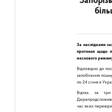
Запорізь
біль
За наслідками за
протокол щодо п
маскового режим
Відповідно до по
запобігання поши
по 24 січня в Укр
Відтак, за три
Держпродспоживс
час яких перевір