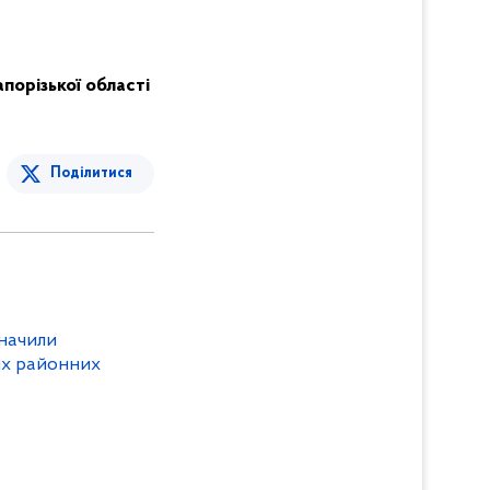
Запорізької області
Поділитися
значили
их районних