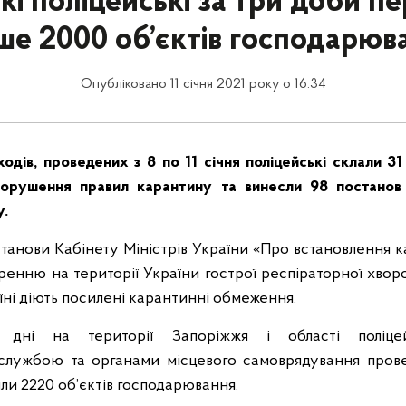
кі поліцейські за три доби п
ше 2000 об’єктів господарю
Опубліковано 11 січня 2021 року о 16:34
ходів, проведених з 8 по 11 січня поліцейські склали 31
орушення правил карантину та винесли 98 постанов
у.
станови Кабінету Міністрів України «Про встановлення 
ренню на території України гострої респіраторної хвор
аїні діють посилені карантинні обмеження.
 дні на території Запоріжжя і області поліце
лужбою та органами місцевого самоврядування провел
или 2220 об’єктів господарювання.