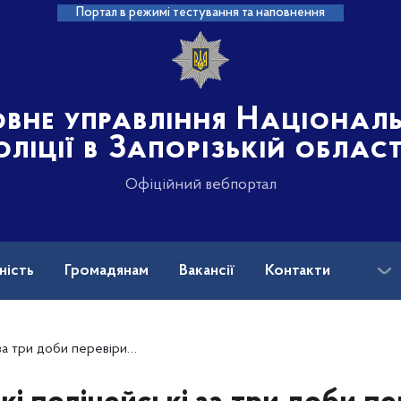
Портал в режимі тестування та наповнення
овне управління Націонал
оліції в Запорізькій област
Офіційний вебпортал
ність
Громадянам
Вакансії
Контакти
ськових і ветеранів війни: куди звертатися?
или більше 2000 об’єктів господарювання