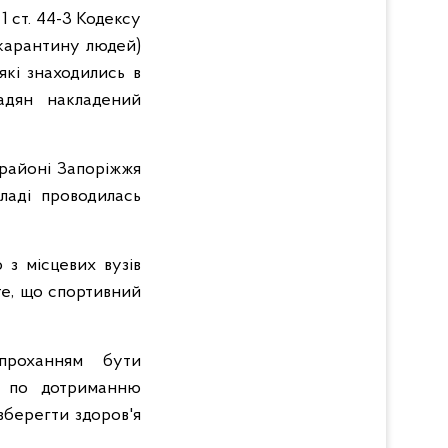
 ст. 44-3 Кодексу
карантину людей)
які знаходились в
омадян накладений
 районі Запоріжжя
ладі проводилась
 з місцевих вузів
те, що спортивний
 проханням бути
ії по дотриманню
зберегти здоров'я