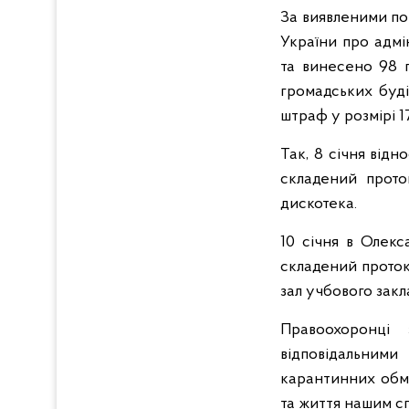
За виявленими по
України про адм
та винесено 98 п
громадських буді
штраф у розмірі 1
Так, 8 січня від
складений прото
дискотека.
10 січня в Олекс
складений проток
зал учбового зак
Правоохоронці 
відповідальними
карантинних обме
та життя нашим с