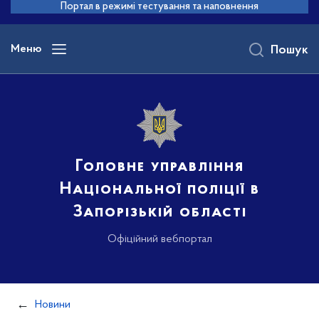
до
Портал в режимі тестування та наповнення
основного
вмісту
Меню
Пошук
Головне управління
Національної поліції в
Запорізькій області
Офіційний вебпортал
Новини