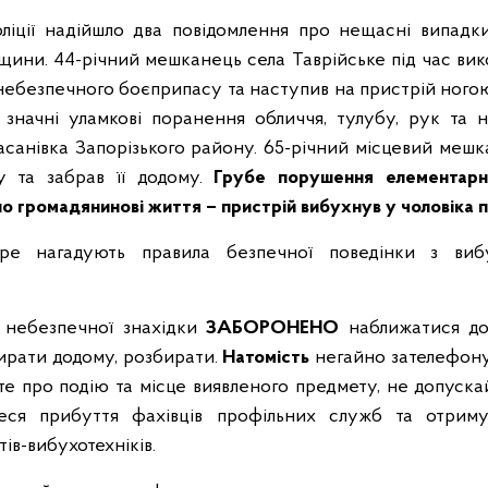
ліції надійшло два повідомлення про нещасні випадки
щини. 44-річний мешканець села Таврійське під час ви
 небезпечного боєприпасу та наступив на пристрій ногою
 значні уламкові поранення обличчя, тулубу, рук та н
Гасанівка Запорізького району. 65-річний місцевий меш
у та забрав її додому.
Грубе порушення елементарн
о громадянинові життя – пристрій вибухнув у чоловіка 
отре нагадують правила безпечної поведінки з виб
я
небезпечної знахідки
ЗАБОРОНЕНО
наближатися до
бирати додому, розбирати.
Натомість
негайно зателефонуй
е про подію та місце виявленого предмету, не допуска
еся прибуття фахівців профільних служб та отрим
тів-вибухотехніків.