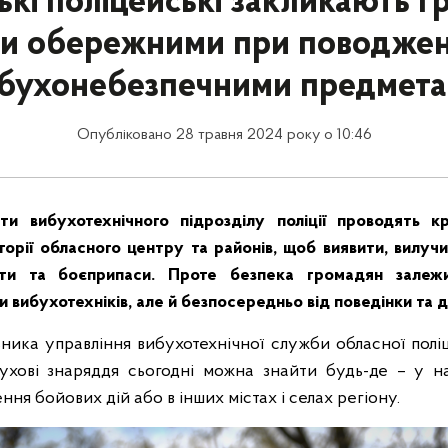
ькі поліцейські закликають 
и обережними при поводжен
бухонебезпечними предмет
Опубліковано 28 травня 2024 року о 10:46
сти вибухотехнічного підрозділу поліції проводять к
орії обласного центру та районів, щоб виявити, вилуч
мети та боєприпаси. Проте безпека громадян залеж
 вибухотехніків, але й безпосередньо від поведінки та 
ника управління вибухотехнічної служби обласної поліці
бухові знаряддя сьогодні можна знайти будь-де – у н
ння бойових дій або в інших містах і селах регіону.