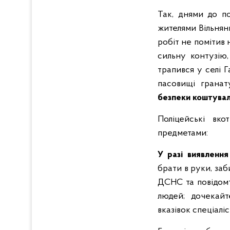
Так, днями до по
жителями Вільнян
робіт не помітив
сильну контузію,
трапився у селі 
пасовищі гранат
безпеки коштувал
Поліцейські вк
предметами:
У разі виявленн
брати в руки, за
ДСНС та повідомт
людей; дочекайт
вказівок спеціаліс