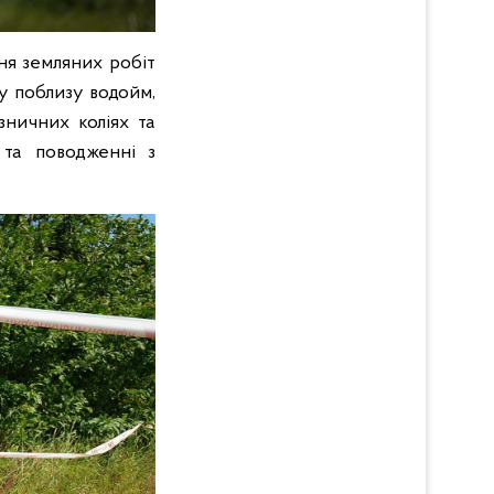
ня земляних робіт
ку поблизу водойм,
зничних коліях та
 та поводженні з