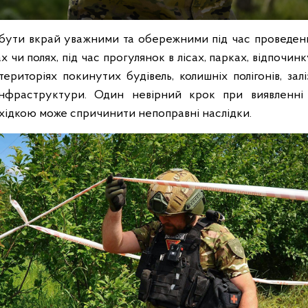
бути вкрай уважними та обережними під час проведен
х чи полях, під час прогулянок в лісах, парках, відпочин
ериторіях покинутих будівель, колишніх полігонів, залі
інфраструктури. Один невірний крок при виявленні
ідкою може спричинити непоправні наслідки.