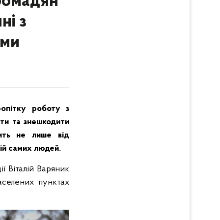
громадян
ні з
ами
ропітку роботу з
ити та знешкодити
ить не лише від
дій самих людей.
ї Віталій Варяник
аселених пунктах