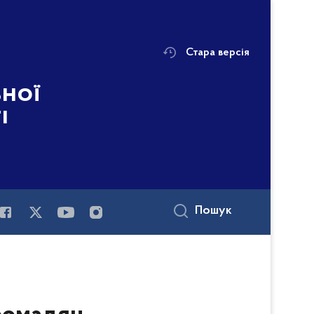
Стара версія
ьної
і
Пошук