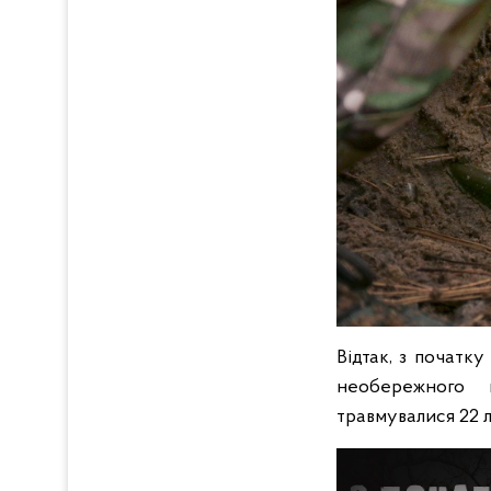
Відтак, з початк
необережного 
травмувалися 22 л