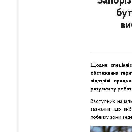
Запоріз
бут
ви
Щодня
спеціалі
обстеження терит
підозрілі пред
результату роботи
Заступник началь
зазначив, що ви
поблизу зони веде