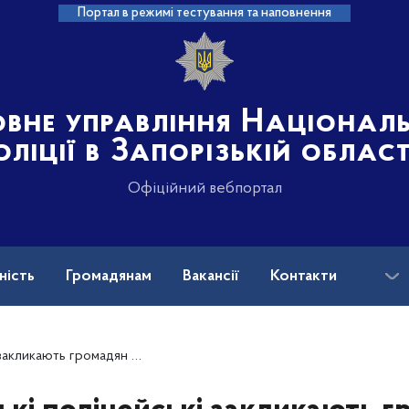
Портал в режимі тестування та наповнення
овне управління Націонал
оліції в Запорізькій област
Офіційний вебпортал
ність
Громадянам
Вакансії
Контакти
ськових і ветеранів війни: куди звертатися?
ими при поводженні з вибухонебезпечними предметами