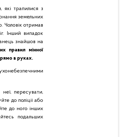
, які трапилися з
конання земельних
. Чоловік отримав
іг. Інший випадок
канець знайшов на
их правил мінної
прямо в руках.
ухонебезпечними
 неї, пересувати,
те до поліції або
йте до ного інших
уйтесь подальших