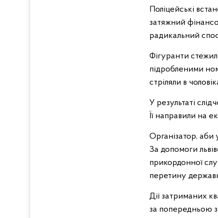
Поліцейські встан
затяжний фінансов
радикальний спосі
Фігуранти стежили
підробленими номе
стріляли в чолові
У результаті слід
Її направили на е
Організатор, аби 
За допомоги львів
прикордонної слу
перетину державн
Дії затриманих квал
за попередньою з