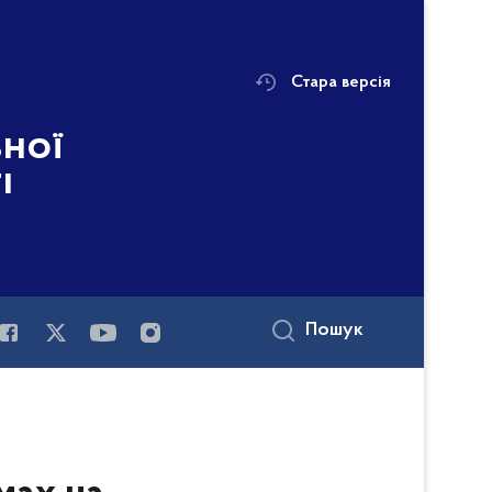
Стара версія
ьної
і
Пошук