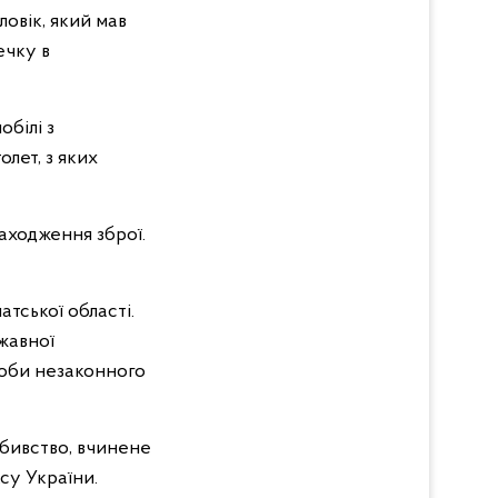
ловік, який мав
ечку в
обілі з
лет, з яких
находження зброї.
атської області.
ржавної
роби незаконного
е вбивство, вчинене
су України.