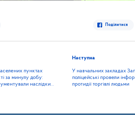
Поділитися
Наступна
 населених пунктах
У навчальних закладах За
ті за минулу добу:
поліцейські провели інфор
кументували наслідки
протидії торгівлі людьми
в