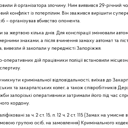
овили й організатора злочину. Ним виявився 29-річний чо
ий конфлікт із потерпілим. Він зважився вирішити супер
б – організував вбивство опонента.
 за жертвою кілька днів. Для конспірації змінювали автом
рними знаками, а після вчинення замаху автомат та пісто
ка, вивезли й закопали у передмісті Запоріжжя.
чо-оперативних дій працівники поліції встановили місцез
кспертизу.
уникнути кримінальної відповідальності, виїхав до Закарп
ських та закарпатських колег, а також співробітників Де
жби запорізькі оперативники затримали його під час сп
ого кордону.
іфіковані за ч. 2 ст. 15, п. 12 ч. 2 ст. 115 (Замах на умисн
мовою групою осіб, на замовлення) Кримінального кодек