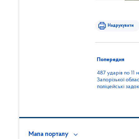
Надрукувати
Попередня
487 ударів по 11
Запорізької облас
поліцейські задо
ворожих обстрілі
Мапа порталу