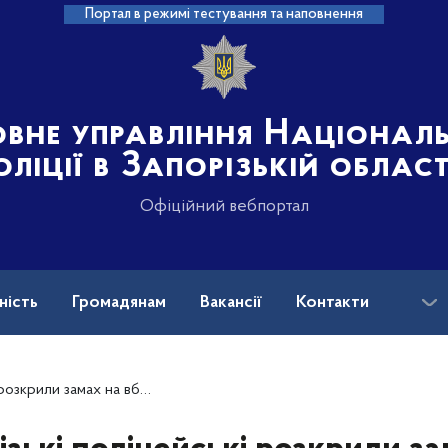
Портал в режимі тестування та наповнення
овне управління Націонал
оліції в Запорізькій област
Офіційний вебпортал
ність
Громадянам
Вакансії
Контакти
ськових і ветеранів війни: куди звертатися?
о жителя: організатора та виконавців взято під варту