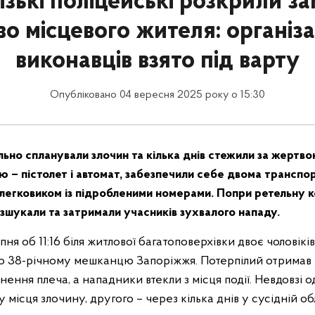
ізькі поліцейські розкрили за
во місцевого жителя: організа
виконавців взято під варту
Опубліковано 04 вересня 2025 року о 15:30
ьно спланували злочин та кілька днів стежили за жертво
ю – пістолет і автомат, забезпечили себе двома транспо
 легковиком із підробленими номерами. Попри ретельну к
зшукали та затримали учасників зухвалого нападу.
пня об 11:16 біля житлової багатоповерхівки двоє чоловікі
по 38-річному мешканцю Запоріжжя. Потерпілий отримав
ення плеча, а нападники втекли з місця події. Невдовзі од
 місця злочину, другого – через кілька днів у сусідній обл