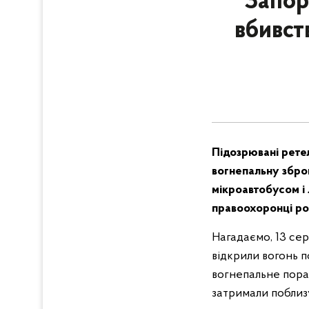
Запор
вбивст
Підозрювані ретел
вогнепальну збро
мікроавтобусом і
правоохоронці ро
Нагадаємо, 13 сер
відкрили вогонь 
вогнепальне поран
затримали поблизу