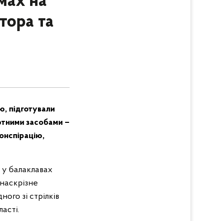
мах на
тора та
ю, підготували
ртними засобами –
онспірацію,
в у балаклавах
 наскрізне
ного зі стрілків
асті.