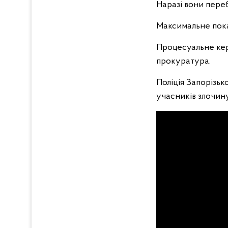
Наразі вони пере
Максимальне покар
Процесуальне кер
прокуратура.
Поліція Запорізьк
учасників злочину