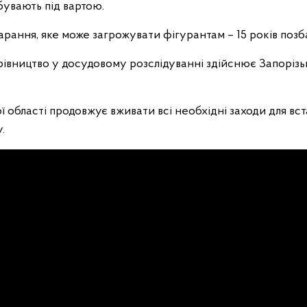
бувають під вартою.
ання, яке може загрожувати фігурантам – 15 років позба
івництво у досудовому розслідуванні здійснює Запорізь
ої області продовжує вживати всі необхідні заходи для вс
.