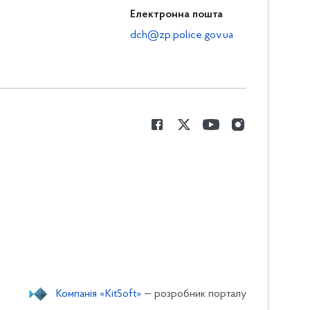
Електронна пошта
dch@zp.police.gov.ua
Компанія «KitSoft»
— розробник порталу