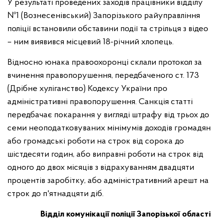
У результаті проведених заходів працівники відділу
№1 (Вознесенівський) Запорізького райуправління
поліції встановили обставини події та стрільця з відео
– ним виявився місцевий 18-річний хлопець.
Відносно юнака правоохоронці склали протокол за
вчинення правопорушення, передбаченого ст. 173
(Дрібне хуліганство) Кодексу України про
адміністративні правопорушення. Санкція статті
передбачає покарання у вигляді штрафу від трьох до
семи неоподатковуваних мінімумів доходів громадян
або громадські роботи на строк від сорока до
шістдесяти годин, або виправні роботи на строк від
одного до двох місяців з відрахуванням двадцяти
процентів заробітку, або адміністративний арешт на
строк до п'ятнадцяти діб.
Відділ комунікації поліції Запорізької області