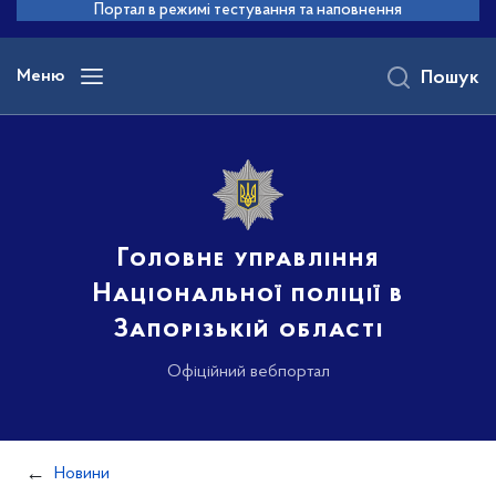
до
Портал в режимі тестування та наповнення
основного
вмісту
Меню
Пошук
Головне управління
Національної поліції в
Запорізькій області
Офіційний вебпортал
Новини