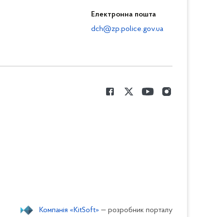
Електронна пошта
dch@zp.police.gov.ua
Компанія «KitSoft»
— розробник порталу