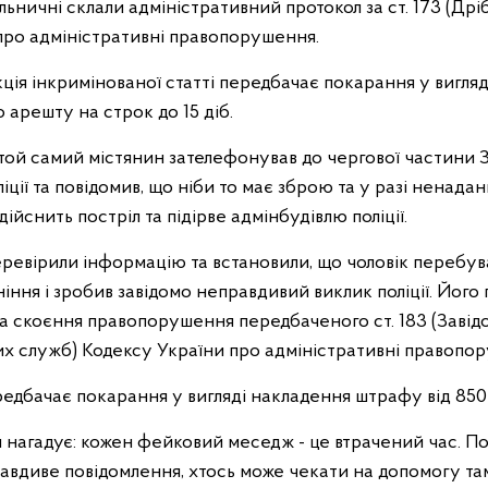
льничні склали адміністративний протокол за ст. 173 (Дрі
про адміністративні правопорушення.
ія інкримінованої статті передбачає покарання у вигляд
 арешту на строк до 15 діб.
8 той самий містянин зателефонував до чергової частини 
іції та повідомив, що ніби то має зброю та у разі ненада
ійснить постріл та підірве адмінбудівлю поліції.
ревірили інформацію та встановили, що чоловік перебува
ніння і зробив завідомо неправдивий виклик поліції. Його
 за скоєння правопорушення передбаченого ст. 183 (Заві
их служб) Кодексу України про адміністративні правопо
редбачає покарання у вигляді накладення штрафу від 850
я нагадує: кожен фейковий меседж - це втрачений час. П
авдиве повідомлення, хтось може чекати на допомогу там