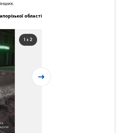
інших.
Запорізької області
1 з 2