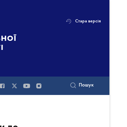
Стара версія
ьної
і
Пошук