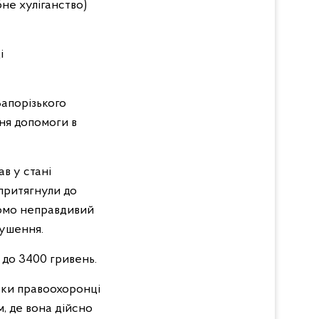
бне хуліганство)
і
Запорізького
ння допомоги в
в у стані
 притягнули до
домо неправдивий
рушення.
 до 3400 гривень.
оки правоохоронці
, де вона дійсно