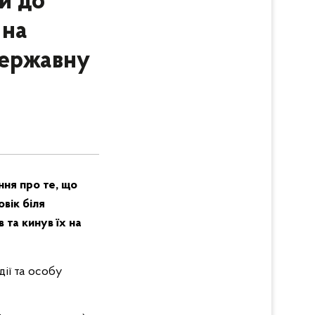
и до
 на
державну
ння про те, що
вік біля
 та кинув їх на
ії та особу