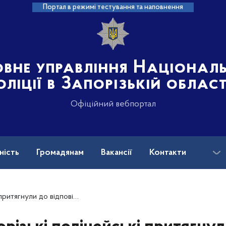
Портал в режимі тестування та наповнення
овне управління Націонал
оліції в Запорізькій област
Офіційний вебпортал
ність
Громадянам
Вакансії
Контакти
ськових і ветеранів війни: куди звертатися?
 який на центральному проспекті пошкодив державну символіку