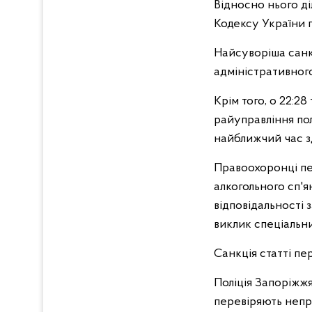
Відносно нього ді
Кодексу України 
Найсуворіша санкц
адміністративного
Крім того, о 22:2
райуправління пол
найближчий час зд
Правоохоронці пе
алкогольного сп'я
відповідальності
виклик спеціальн
Санкція статті пе
Поліція Запоріжж
перевіряють непр