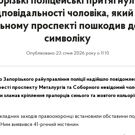
орізькі поліцейські притягнул
дповідальності чоловіка, який
ьному проспекті пошкодив 
символіку
Опубліковано 23 січня 2026 року о 11:10
до Запорізького райуправління поліції надійшло повідомле
ресті проспекту Металургів та Соборного невідомий чоло
 зламав кріплення прапорців синього та жовтого кольорів
дкладних заходів правоохоронці встановили обставини под
Ним виявився 41-річний містянин.