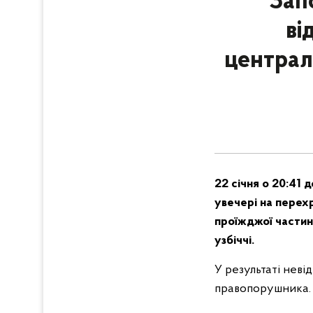
Зап
ві
централ
22 січня о 20:41 
увечері на перех
проїжджої частини
узбіччі.
У результаті неві
правопорушника. 