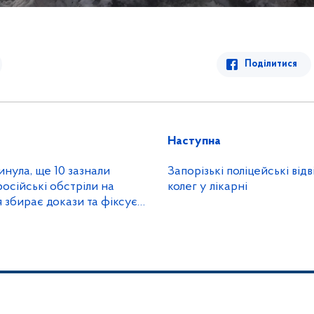
Поділитися
Наступна
нула, ще 10 зазнали
Запорізькі поліцейські ві
осійські обстріли на
колег у лікарні
я збирає докази та фіксує
осіян