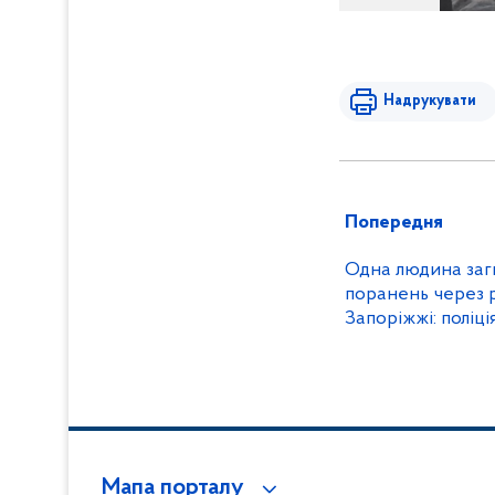
Надрукувати
Попередня
Одна людина заги
поранень через р
Запоріжжі: поліці
воєнні злочини р
Мапа порталу