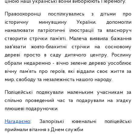
ціною наші українські воїни виборюють Перемогу.
Правоохоронці поспілкувались з дітьми про
історичну минувщину України, допомогли
намалювати патріотичні ілюстрації та власноруч
створити стрічки пам’яті. Малеча виявила бажання
зав'язати жовто-блакитні стрічки на сосновому
дереві просто в саду дитячого центру. Рослину
обрали недаремно - вічно зелене дерево уособлює
вічну пам’ять про героїв, які віддали своє життя за
мир, свободу та незалежність нашого народу.
Поліцейські подякували маленьким учасникам за
спільно проведений час та подарували на згадку
плюшеві подаруночки.
Нагадаємо
: Запорізькі ювенальні поліцейські
приймали вітання з Днем служби