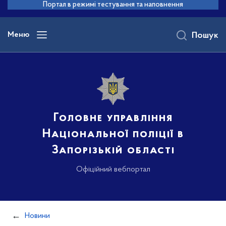
до
Портал в режимі тестування та наповнення
основного
вмісту
Меню
Пошук
Головне управління
Національної поліції в
Запорізькій області
Офіційний вебпортал
Новини