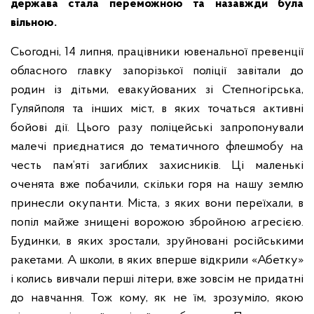
держава стала переможною та назавжди була
вільною.
Сьогодні, 14 липня, працівники ювенальної превенції
обласного главку запорізької поліції завітали до
родин із дітьми, евакуйованих зі Степногірська,
Гуляйполя та інших міст, в яких точаться активні
бойові дії. Цього разу поліцейські запропонували
малечі приєднатися до тематичного флешмобу на
честь пам’яті загиблих захисників. Ці маленькі
оченята вже побачили, скільки горя на нашу землю
принесли окупанти. Міста, з яких вони переїхали, в
попіл майже знищені ворожою збройною агресією.
Будинки, в яких зростали, зруйновані російськими
ракетами. А школи, в яких вперше відкрили «Абетку»
і колись вивчали перші літери, вже зовсім не придатні
до навчання. Тож кому, як не їм, зрозуміло, якою