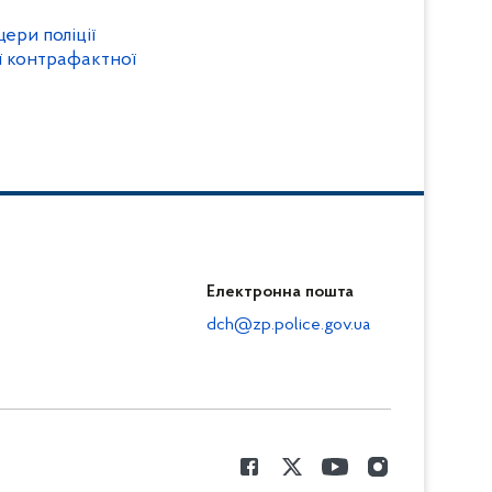
цери поліції
ї контрафактної
Електронна пошта
dch@zp.police.gov.ua