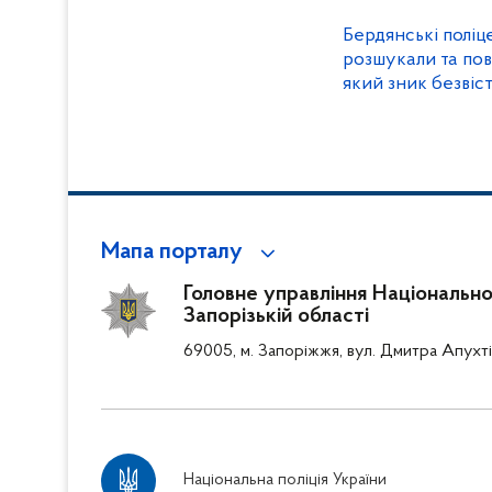
Бердянські поліце
розшукали та по
який зник безвіс
Мапа порталу
Головне управління Національної 
Запорізькій області
69005, м. Запоріжжя, вул. Дмитра Апухті
Національна поліція України