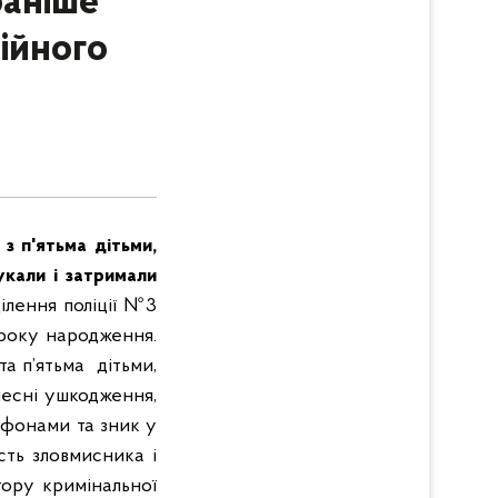
раніше
ійного
з п'ятьма дітьми,
укали і затримали
ділення поліції №3
 року народження.
та п’ятьма дітьми,
ілесні ушкодження,
лефонами та зник у
сть зловмисника і
тору кримінальної