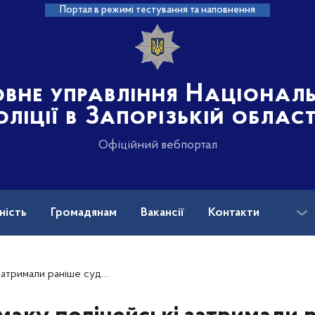
Портал в режимі тестування та наповнення
овне управління Націонал
оліції в Запорізькій област
Офіційний вебпортал
ність
Громадянам
Вакансії
Контакти
ськових і ветеранів війни: куди звертатися?
ого чоловіка за скоєння розбійного нападу