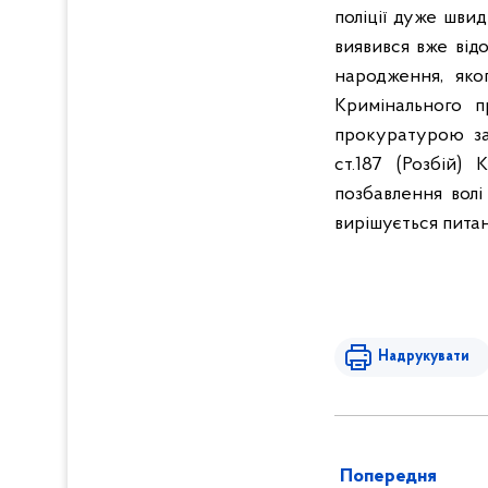
поліції дуже шви
виявився вже від
народження, яко
Кримінального п
прокуратурою за
ст.187 (Розбій)
позбавлення волі
вирішується питан
Надрукувати
Попередня