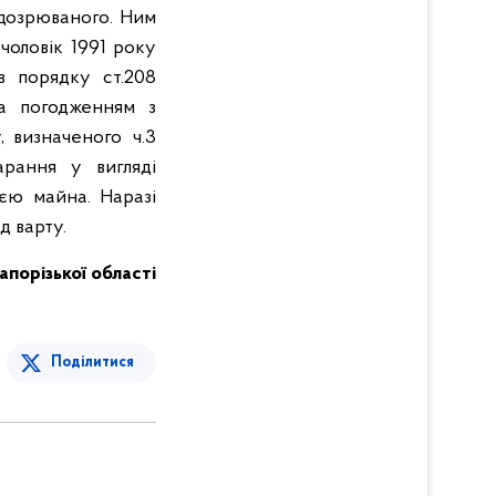
ідозрюваного. Ним
чоловік 1991 року
в порядку ст.208
а погодженням з
 визначеного ч.3
арання у вигляді
ією майна. Наразі
д варту.
Запорізької області
Поділитися