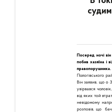
В Ток
судим
Посеред ночі він
побив хазяїна і 
правопорушника
Пологівського ра
Він заявив, що о 
увірвався чоловік
від яких той втра
невідомому напр
розповів, що бач