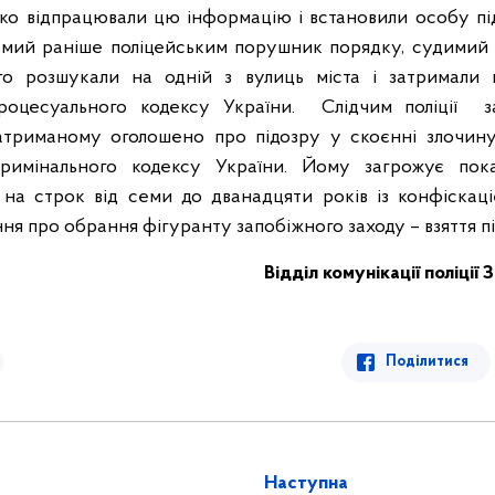
дко відпрацювали цю інформацію і встановили особу п
омий раніше поліцейським порушник порядку, судимий 
го розшукали на одній з вулиць міста і затримали 
роцесуального кодексу України.
Слідчим поліції з
триманому оголошено про підозру у скоєнні злочину,
 Кримінального кодексу України. Йому загрожує пок
 на строк від семи до дванадцяти років із конфіскац
ня про обрання фігуранту запобіжного заходу – взяття пі
Відділ комунікації поліції 
Поділитися
Наступна