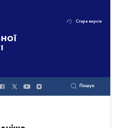
Стара версія
ьної
і
Пошук