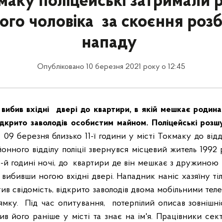
маку поліцейські затримали 
ого чоловіка за скоєння розб
нападу
Опубліковано 10 березня 2021 року о 12:45
 вибив вхідні двері до квартири, в якій мешкає родина 
відкрито заволодів особистим майном. Поліцейські розш
.
09 березня близько 11-ї години у місті Токмаку до від
йонного відділу поліції звернувся місцевий житель 1992
3-й годині ночі, до квартири де він мешкає з дружиною 
, вибивши ногою вхідні двері. Нападник наніс хазяїну т
тив свідомість, відкрито заволодів двома мобільними те
ямку.
Під час опитування, потерпілий описав зовнішні
ив його раніше у місті та знає на ім'я. Працівники сек