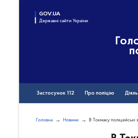
до
основного
GOV.UA
вмісту
Державні сайти України
Гол
п
Застосунок 112
Про поліцію
Діяль
Назавжди в строю
Порушення прав вій
Головна
Новини
В Токмаку поліцейські затримали раніше судим
Документи