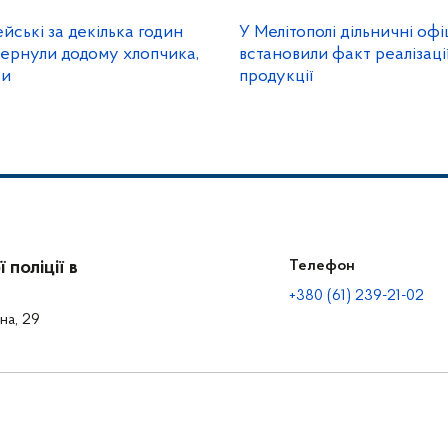
йські за декілька годин
У Мелітополі дільничні офі
вернули додому хлопчика,
встановили факт реалізаці
ти
продукції
поліції в
Телефон
+380 (61) 239-21-02
на, 29