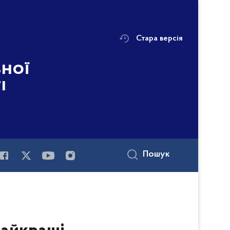
Стара версія
ьної
і
Пошук