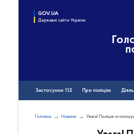
до
основного
GOV.UA
вмісту
Державні сайти України
Гол
п
Застосунок 112
Про поліцію
Діяль
Назавжди в строю
Порушення прав вій
Головна
Новини
Увага! Поліція оголошує конкурс на найкращі
Документи