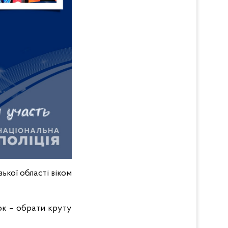
ької області віком
ок – обрати круту