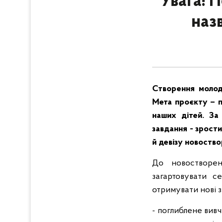
Увага! 
назв
Створення молоді
Мета проєкту – п
наших дітей. За
завдання - зрост
й девізу новоств
До новостворено
загартовувати с
отримувати нові з
- поглиблене вивч