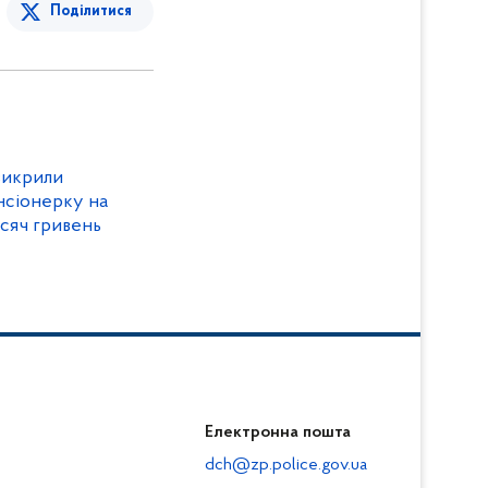
Поділитися
викрили
исяч гривень
Електронна пошта
dch@zp.police.gov.ua