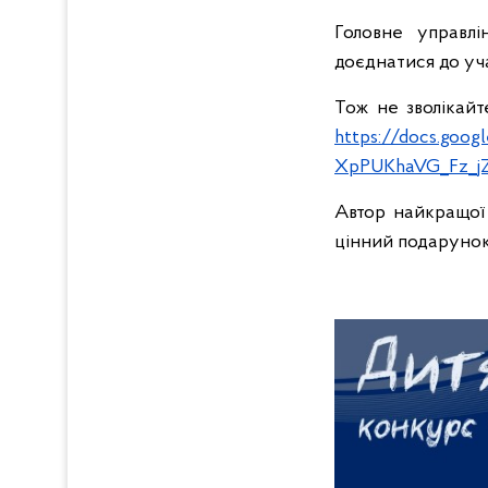
Головне управлі
доєднатися до уч
Тож не зволікайт
https://docs.go
XpPUKhaVG_Fz_j
Автор найкращої 
цінний подарунок