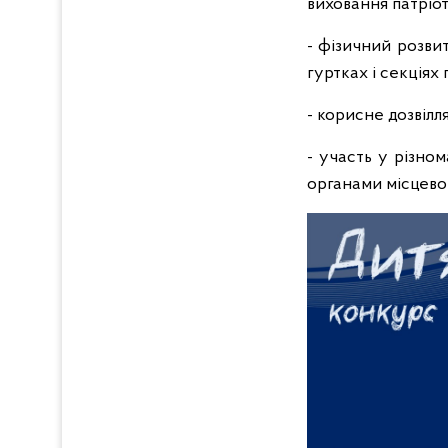
виховання патріот
- фізичний розви
гуртках і секціях
- корисне дозвіл
- участь у різном
органами місцевог