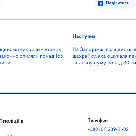
Поділитися
Наступна
іцейські викрили «чорних
На Запоріжжі поліцейські 
езаконно спиляли понад 165
шахрайку, яка ошукала пенсіонерку на
вини
загальну суму понад 30 т
поліції в
Телефон
+380 (61) 239-21-02