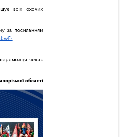
ошує всіх охочих
рму за посиланням
mbwF-
а переможця чекає
Запорізької області