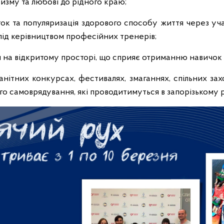
изму та любові до рідного краю;
ток та популяризація здорового способу життя через уч
 під керівництвом професійних тренерів;
ля на відкритому просторі, що сприяє отриманню навичок
анітних конкурсах, фестивалях, змаганнях, спільних зах
о самоврядування, які проводитимуться в запорізькому р