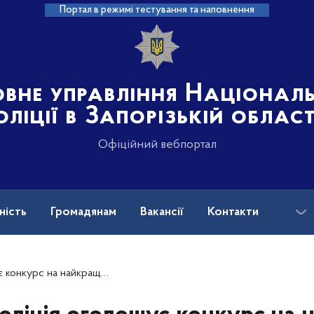
Портал в режимі тестування та наповнення
овне управління Націонал
оліції в Запорізькій област
Офіційний вебпортал
ність
Громадянам
Вакансії
Контакти
ськових і ветеранів війни: куди звертатися?
 назву та девіз для дитячої організації