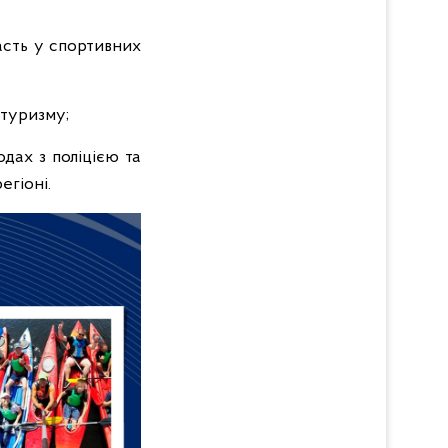
асть у спортивних
 туризму;
одах з поліцією та
егіоні.