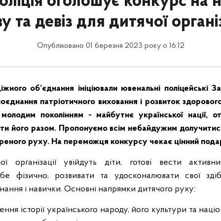
Поліція оголошує конкурс на 
у та девіз для дитячої органі
Опубліковано 01 березня 2023 року о 16:12
жного об’єднання ініціювали ювенальні поліцейські Зап
оєднання патріотичного виховання і розвиток здоровог
 молодим поколінням - майбутнє української нації, о
ити його разом. Пропонуємо всім небайдужим долучитис
ореного руху. На переможця конкурсу чекає цінний под
ї організації увійдуть діти, готові вести активн
ебе фізично, розвивати та удосконалювати свої здіб
нання і навички. Основні напрямки дитячого руху:
ення історії українського народу, його культури та наці