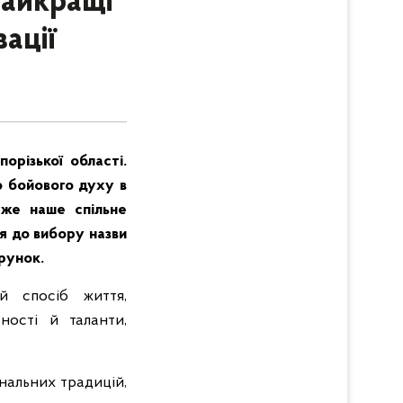
найкращі
зації
орізької області.
о бойового духу в
тже наше спільне
я до вибору назви
арунок.
ий спосіб життя,
ності й таланти,
ональних традицій,