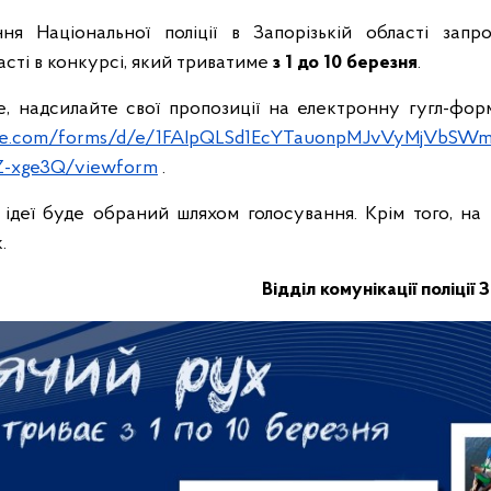
ння Національної поліції в Запорізькій області запр
асті в конкурсі, який триватиме
з 1 до 10 березня
.
е, надсилайте свої пропозиції на електронну гугл-фо
ogle.com/forms/d/e/1FAIpQLSd1EcYTauonpMJvVyMjVbSW
Z-xge3Q/viewform
.
ідеї буде обраний шляхом голосування. Крім того, н
.
Відділ комунікації поліції 