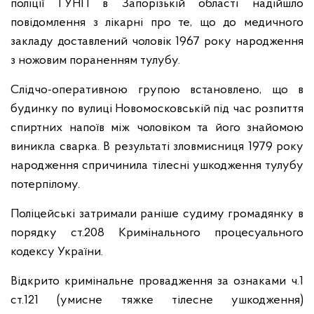
поліції ГУНП в Запорізькій області надійшло
повідомлення з лікарні про те, що до медичного
закладу доставлений чоловік 1967 року народження
з ножовим пораненням тулубу.
Слідчо-оперативною групою встановлено, що в
будинку по вулиці Новомосковській під час розпиття
спиртних напоїв між чоловіком та його знайомою
виникла сварка. В результаті зловмисниця 1979 року
народження спричинила тілесні ушкодження тулубу
потерпілому.
Поліцейські затримали раніше судиму громадянку в
порядку ст.208 Кримінального процесуального
кодексу України.
Відкрито кримінальне провадження за ознаками ч.1
ст.121 (умисне тяжке тілесне ушкодження)