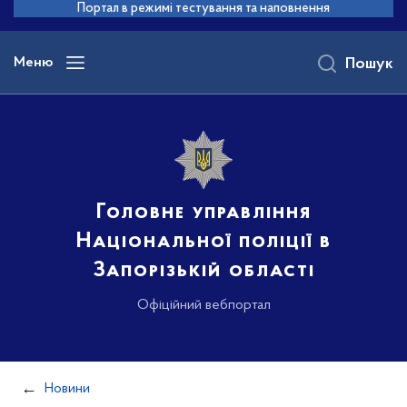
до
Портал в режимі тестування та наповнення
основного
вмісту
Меню
Пошук
Головне управління
Національної поліції в
Запорізькій області
Офіційний вебпортал
Новини