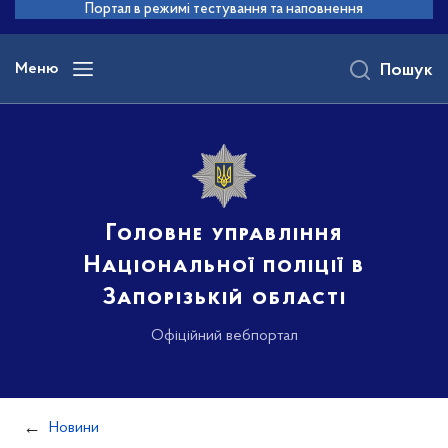
до
Портал в режимі тестування та наповнення
основного
вмісту
Меню
Пошук
Головне управління
Національної поліції в
Запорізькій області
Офіційний вебпортал
Новини