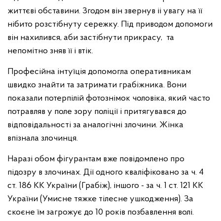
життєві обставини. Згодом він звернув іі увагу на її
нібито розстібнуту сережку. Під приводом допомоги
він нахилився, аби застібнути прикрасу, та
непомітно зняв її і втік.
Професійна інтуїція допомогла оперативникам
швидко знайти та затримати грабіжника. Вони
показали потерпілій фотознімок чоловіка, який часто
потравляв у поле зору поліції і притягувався до
відповідальності за аналогічні злочини. Жінка
впізнала злочинця.
Наразі обом фігурантам вже повідомлено про
підозру в злочинах. Дії одного кваліфіковано за ч. 4
ст. 186 КК України (Грабіж), іншого - за ч. 1 ст. 121 КК
України (Умисне тяжке тілесне ушкодження). За
скоєне їм загрожує до 10 років позбавлення волі.