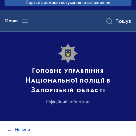
до
Портал в режимі тестування та наповнення
основного
вмісту
Меню
Пошук
Головне управління
Національної поліції в
Запорізькій області
Офіційний вебпортал
Новини