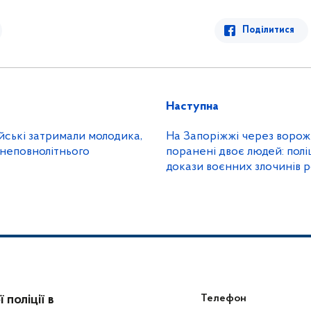
Поділитися
Наступна
ейські затримали молодика,
На Запоріжжі через ворож
 неповнолітнього
поранені двоє людей: полі
докази воєнних злочинів р
поліції в
Телефон