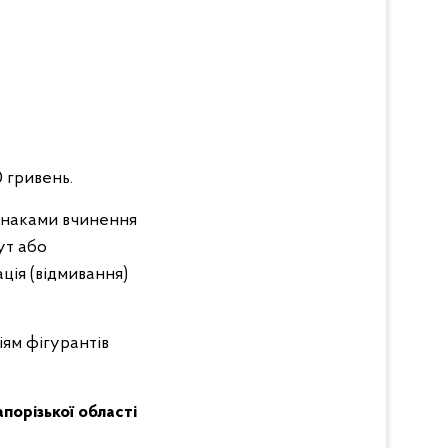
0 гривень.
ознаками вчинення
ут або
ація (відмивання)
іям фігурантів
Запорізької області