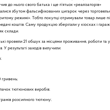
чив до нього свого батька і ще п’ятьох «реалізаторів»
малися збутом фальсифікованих цигарок через торговельн
ритому режимі». Тобто покупці отримували товар лише п
едачі коштів. Саму продукцію зберігали у кіосках
і гараж
як склади.
ські провели 21 обшук за місцями проживання, роботи та
. У результаті заходів вилучили:
;
 гривень;
пачок тютюнових виробів;
ограмів розсипного тютюну;