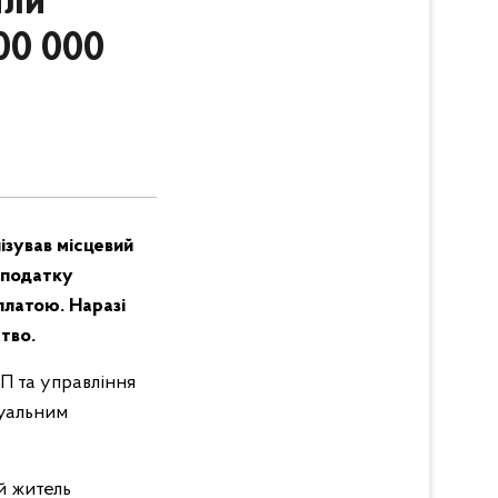
или
00 000
зував місцевий
 податку
платою. Наразі
тво.
П та управління
суальним
й житель