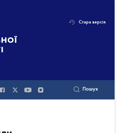
Стара версія
ьної
і
Пошук