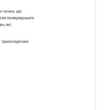
і точки, що
ісля попереднього
ах, які
 у транспортних