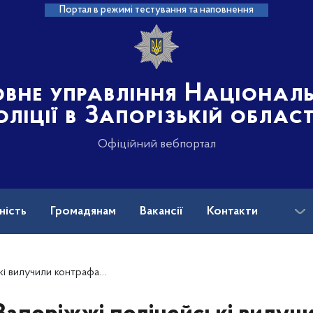
Портал в режимі тестування та наповнення
овне управління Націонал
оліції в Запорізькій област
Офіційний вебпортал
ність
Громадянам
Вакансії
Контакти
ськових і ветеранів війни: куди звертатися?
тні цигарки на понад 1 500 000 гривень