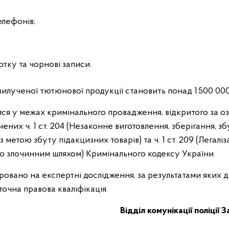
елефонів;
ртку та чорнові записи.
вилученої тютюнової продукції становить понад 1 500 00
ся у межах кримінального провадження, відкритого за 
чених ч. 1 ст. 204 (Незаконне виготовлення, зберігання, зб
метою збуту підакцизних товарів) та ч. 1 ст. 209 (Легаліз
о злочинним шляхом) Кримінального кодексу України
овано на експертні дослідження, за результатами яких д
очна правова кваліфікація.
Відділ комунікації поліції 