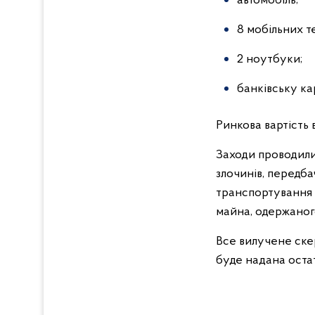
автомобіль;
8 мобільних т
2 ноутбуки;
банківську ка
Ринкова вартість 
Заходи проводили
злочинів, передба
транспортування з 
майна, одержаног
Все вилучене скер
буде надана остат