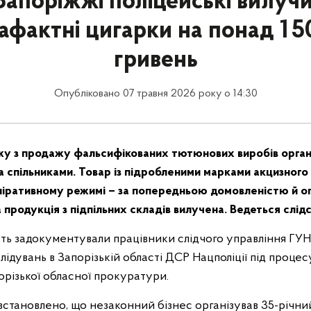
Запоріжжі поліцейські вилуч
афактні цигарки на понад 1 5
гривень
Опубліковано 07 травня 2026 року о 14:30
 з продажу фальсифікованих тютюнових виробів органі
а спільниками. Товар із підробленими марками акцизного
піративному режимі – за попередньою домовленістю й о
продукція з підпільних складів вилучена. Ведеться слідс
сть задокументували працівники слідчого управління ГУН
лідувань в Запорізькій області ДСР Нацполіції під проце
орізької обласної прокуратури.
встановлено, що незаконний бізнес організував 35-річни