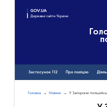
до
основного
GOV.UA
вмісту
Державні сайти України
Гол
п
Застосунок 112
Про поліцію
Діяль
Назавжди в строю
Порушення прав вій
Головна
Новини
У Запоріжжі поліцейські вилучили контрафак
Документи