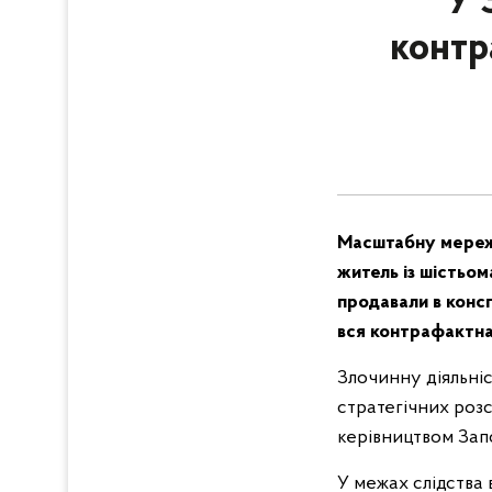
У 
контр
Масштабну мережу
житель із шістьом
продавали в конс
вся контрафактна 
Злочинну діяльні
стратегічних розс
керівництвом Зап
У межах слідства 