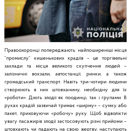
Правоохоронці попереджають: найпоширеніші місця
“промислу” кишенькових крадіїв – це торгівельні
заклади та місця великого скупчення людей –
залізничні вокзали, автостанції, ринки, а також
громадський транспорт. Навіть три-чотири людини
створюють в них штовханину, необхідну для їх
«роботи».
Діють злодії як поодинці, так і групами. В
руках крадій зазвичай тримає «ширму» – сумку або
пакет, приховуючи «робочу» руку. Щоб відволікти
увагу пасажирів злодії застосовують різні прийоми –
штовхають чи падають на свою жертву, наступають