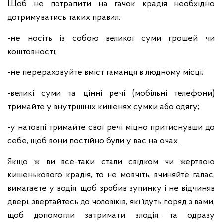
Щоб не потрапити на гачок крадія необхідно
дотримуватись таких правил:
-не носіть із собою великої суми грошей чи
коштовності;
-не перераховуйте вміст гаманця в людному місці;
-великі суми та цінні речі (мобільні телефони)
тримайте у внутрішніх кишенях сумки або одягу;
-у натовпі тримайте свої речі міцно притиснувши до
себе, щоб вони постійно були у вас на очах.
Якщо ж ви все-таки стали свідком чи жертвою
кишенькового крадія, то не мовчіть, вчиняйте галас,
вимагаєте у водія, щоб зробив зупинку і не відчиняв
двері, звертайтесь до чоловіків, які їдуть поряд з вами,
щоб допомогли затримати злодія, та одразу