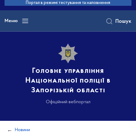
до
Портал в режимі тестування та наповнення
основного
вмісту
Меню
Пошук
Головне управління
Національної поліції в
Запорізькій області
Офіційний вебпортал
Новини