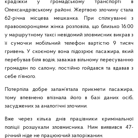
крадіжки у громадському транспорті в
Олександрівському районі. Жертвою злочину стала
62-річна місцева мешканка. При спілкуванні з
правоохоронцями жінка розповіла, що близько 16:00
у маршрутному таксі невідомий зловмисник викрав з
її сумочки мобільний телефон вартістю 9 тисяч
гривень. У скоєному вона підозрює пасажира, який
перебував біля водія, заважав вільному пересуванню
громадян по салону, постійно гойдався та вдавав з
себе п’яного.
Потерпіла добре запам’ятала прикмети пасажира,
тому впевнено впізнала його в базі даних осіб,
засуджених за аналогічні злочини.
Вже через кілька днів працівники кримінальної
поліції розшукали зловмисника. Ним виявився 47-
річний ніде не працюючий запоріжанин.