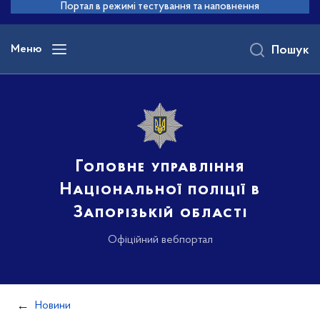
до
Портал в режимі тестування та наповнення
основного
вмісту
Меню
Пошук
Головне управління
Національної поліції в
Запорізькій області
Офіційний вебпортал
Новини