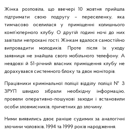
Жінка розповіла, що ввечері 10 жовтня прийшла
підтримати свою подругу – переселенку, яка
тимчасово оселилася у приміщенні колишнього
комп’ютерного клубу. О другій годині ночі до них
завітали непрохані гості. Жінкам вдалося самостійно
випровадити молодиків. Проте після їх уходу
заявниця не знайшла свого мобільного телефону. А
невдовзі й 51-річний власник приміщення клубу не
дорахувався системного блоку та двох моніторів.
Працівники кримінальної поліції відділу поліції № 3
ЗРУП швидко зібрали необхідну інформацію,
провели оперативно-пошукові заходи і встановили
особи зловмисників, причетних до злочину.
Ними виявились двоє раніше судимих за аналогічні
злочини чоловіків, 1994 та 1999 років народження.