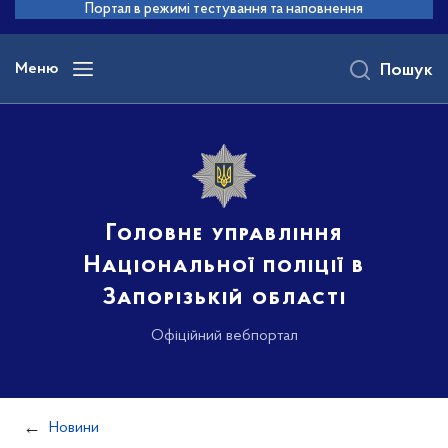
до
Портал в режимі тестування та наповнення
основного
вмісту
Меню
Пошук
Головне управління
Національної поліції в
Запорізькій області
Офіційний вебпортал
Новини