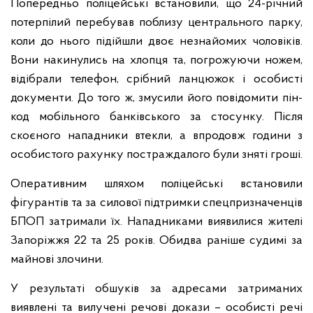
Попередньо поліцейські встановили, що 24-річний
потерпілий перебував поблизу центрального парку,
коли до нього підійшли двоє незнайомих чоловіків.
Вони накинулись на хлопця та, погрожуючи ножем,
відібрали телефон, срібний ланцюжок і особисті
документи. До того ж, змусили його повідомити пін-
код мобільного банківського за стосунку. Після
скоєного нападники втекли, а впродовж години з
особистого рахунку постраждалого були зняті гроші.
Оперативним шляхом поліцейські встановили
фігурантів та за силової підтримки спецпризначенців
БПОП затримали їх. Нападниками виявилися жителі
Запоріжжя 22 та 25 років. Обидва раніше судимі за
майнові злочини.
У результаті обшуків за адресами затриманих
виявлені та вилучені речові докази – особисті речі