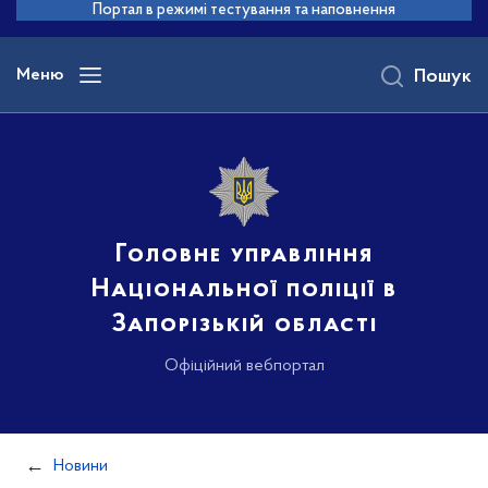
до
Портал в режимі тестування та наповнення
основного
вмісту
Меню
Пошук
Головне управління
Національної поліції в
Запорізькій області
Офіційний вебпортал
Новини