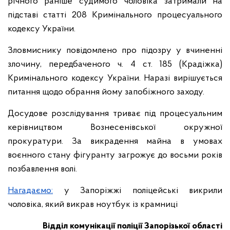
річного раніше судимого чоловіка затримали на
підставі статті 208 Кримінального процесуального
кодексу України.
Зловмиснику повідомлено про підозру у вчиненні
злочину, передбаченого ч. 4 ст. 185 (Крадіжка)
Кримінального кодексу України. Наразі вирішується
питання щодо обрання йому запобіжного заходу.
Досудове розслідування триває під процесуальним
керівництвом Вознесенівської окружної
прокуратури. За викрадення майна в умовах
воєнного стану фігуранту загрожує до восьми років
позбавлення волі.
Нагадаємо:
у Запоріжжі поліцейські викрили
чоловіка, який викрав ноутбук із крамниці
Відділ комунікації поліції Запорізької області