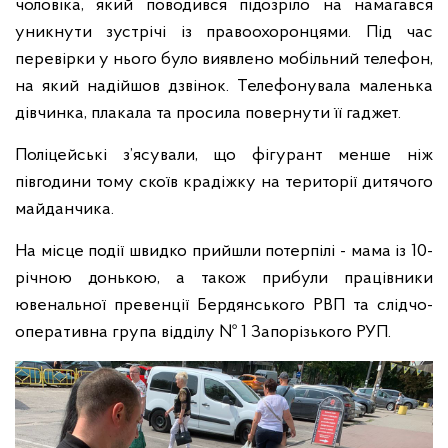
чоловіка, який поводився підозріло на намагався
уникнути зустрічі із правоохоронцями. Під час
перевірки у нього було виявлено мобільний телефон,
на який надійшов дзвінок. Телефонувала маленька
дівчинка, плакала та просила повернути її гаджет.
Поліцейські з’ясували, що фігурант менше ніж
півгодини тому скоїв крадіжку на території дитячого
майданчика.
На місце події швидко прийшли потерпілі - мама із 10-
річною донькою, а також прибули працівники
ювенальної превенції Бердянського РВП та слідчо-
оперативна група відділу № 1 Запорізького РУП.