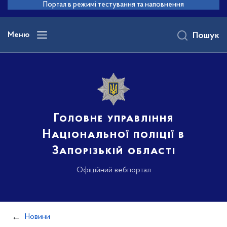
до
Портал в режимі тестування та наповнення
основного
вмісту
Меню
Пошук
Головне управління
Національної поліції в
Запорізькій області
Офіційний вебпортал
Новини