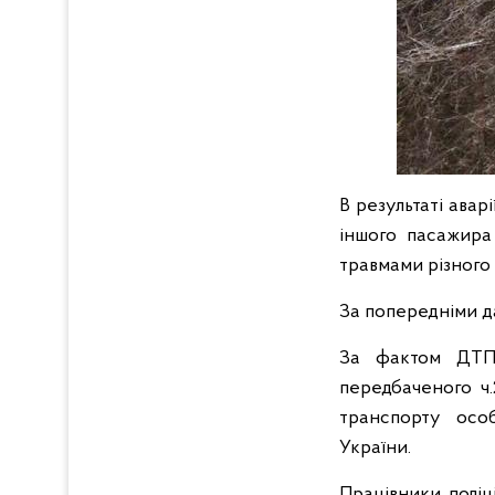
В результаті авар
іншого пасажира 
травмами різного
За попередніми д
За фактом ДТП 
передбаченого ч.
транспорту осо
України.
Працівники поліц