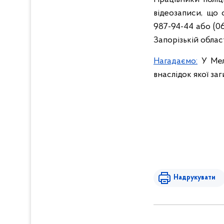
відеозаписи, що 
987-94-44 або (0
Запорізькій област
Нагадаємо:
У Мелі
внаслідок якої за
Надрукувати