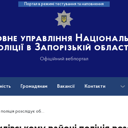
Портал в режимі тестування та наповнення
овне управління Націонал
оліції в Запорізькій област
Офіційний вебпортал
ність
Громадянам
Вакансії
Контакти
ськових і ветеранів війни: куди звертатися?
бставини ДТП зі смертельними наслідками