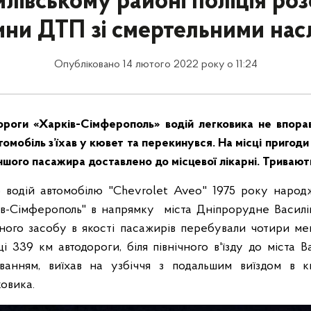
илівському районі поліція роз
ини ДТП зі смертельними нас
Опубліковано 14 лютого 2022 року о 11:24
роги «Харків-Сімферополь» водій легковика не впора
томобіль з’їхав у кювет та перекинувся. На місці пригоди
іншого пасажира доставлено до місцевої лікарні. Тривають 
5 водій автомобілю "Chevrolet Aveo" 1975 року наро
ів-Сімферополь" в напрямку міста Дніпрорудне Василі
ного засобу в якості пасажирів перебували чотири м
ці 339 км автодороги, біля північного в'їзду до міста В
ванням, виїхав на узбіччя з подальшим виїздом в к
ковика.