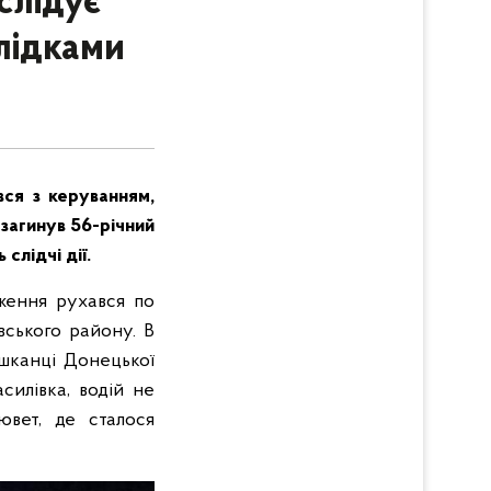
слідує
лідками
вся з керуванням,
 загинув 56-річний
слідчі дії.
дження рухався по
вського району. В
ешканці Донецької
асилівка, водій не
ювет, де сталося