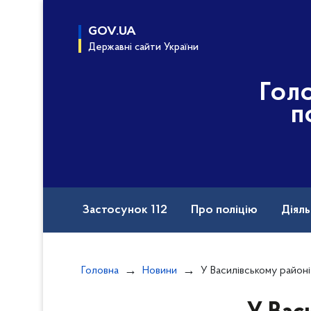
до
основного
GOV.UA
вмісту
Державні сайти України
Гол
п
Застосунок 112
Про поліцію
Діяль
Назавжди в строю
Порушення прав вій
Головна
Новини
У Василівському районі поліція розслідує о
Документи