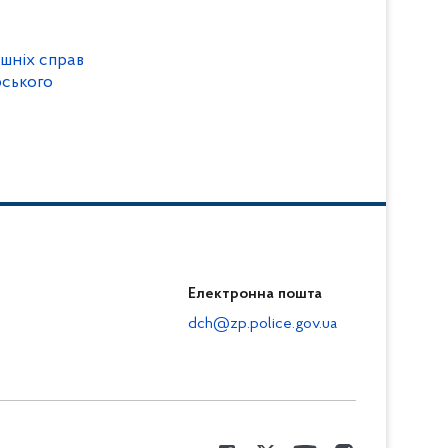
ішніх справ
ського
Електронна пошта
dch@zp.police.gov.ua