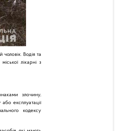
 чоловік. Водія та
міської лікарні з
наками злочину,
 або експлуатації
ального кодексу
асобів, які мають