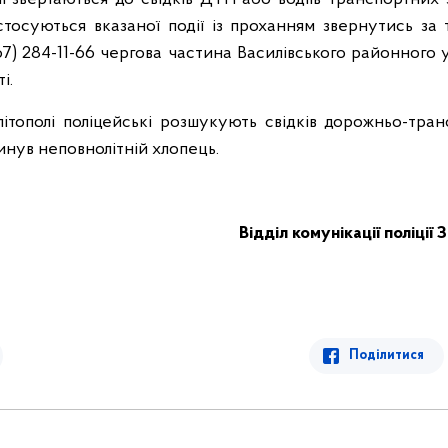
стосуються вказаної події із проханням звернутись за
67) 284-11-66 чергова частина Василівського районного 
і.
тополі поліцейські розшукують свідків дорожньо-тран
гинув неповнолітній хлопець.
Відділ комунікації поліції 
Поділитися