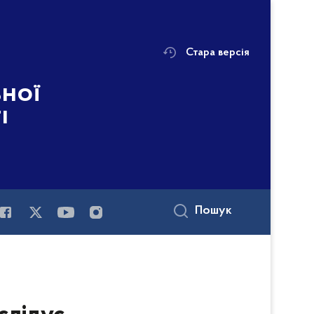
Стара версія
ьної
і
Пошук