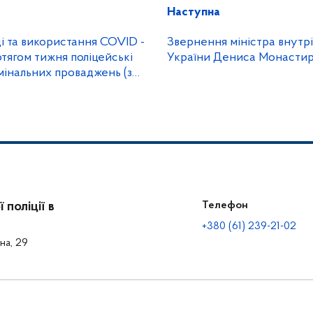
Наступна
і та використання COVID -
Звернення міністра внутр
отягом тижня поліцейські
України Дениса Монастир
мінальних проваджень (з
022)
поліції в
Телефон
+380 (61) 239-21-02
на, 29