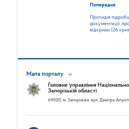
Попередня
Протидія підробц
документації: пр
відкрили 126 кри
07 по 13 лютого 2
Мапа порталу
Головне управління Національної 
Запорізькій області
69005, м. Запоріжжя, вул. Дмитра Апухті