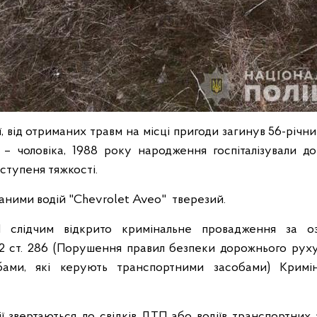
ії, від отриманих травм на місці пригоди загинув 56-річний
– чоловіка, 1988 року народження госпіталізували до 
 ступеня тяжкості.
аними водій "Chevrolet Aveo" тверезий.
слідчим відкрито кримінальне провадження за оз
2 ст. 286 (Порушення правил безпеки дорожнього руху
бами, які керують транспортними засобами) Кримін
ії звертаються до свідків ДТП або водіїв транспортних з