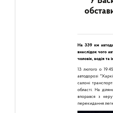
У Вас
обстав
На 339 км автодо
внаслідок чого ав
чоловік, водія та 
13 лютого о 19:4
автодорозі "Харк
салоні транспорт
області. На ділян
впорався з керу
перекидання лег