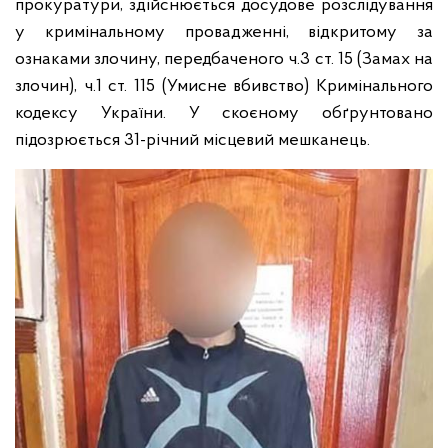
прокуратури, здійснюється досудове розслідування
у кримінальному провадженні, відкритому за
ознаками злочину, передбаченого ч.3 ст. 15 (Замах на
злочин), ч.1 ст. 115 (Умисне вбивство) Кримінального
кодексу України. У скоєному обґрунтовано
підозрюється 31-річний місцевий мешканець.