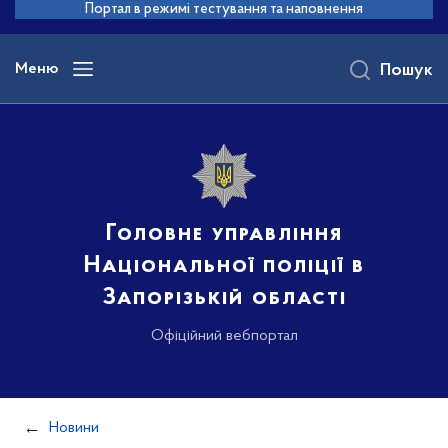
до
Портал в режимі тестування та наповнення
основного
вмісту
Меню
Пошук
Головне управління
Національної поліції в
Запорізькій області
Офіційний вебпортал
Новини