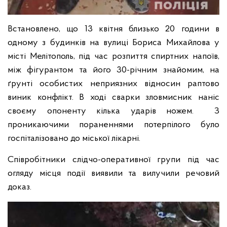
Встановлено, що 13 квітня близько 20 години в
одному з будинків на вулиці Бориса Михайлова у
місті Мелітополь, під час розпиття спиртних напоїв,
між фігурантом та його 30-річним знайомим, на
ґрунті особистих неприязних відносин раптово
виник конфлікт. В ході сварки зловмисник наніс
своєму опоненту кілька ударів ножем. З
проникаючими пораненнями потерпілого було
госпіталізовано до міської лікарні.
Співробітники слідчо-оперативної групи під час
огляду місця події виявили та вилучили речовий
доказ.