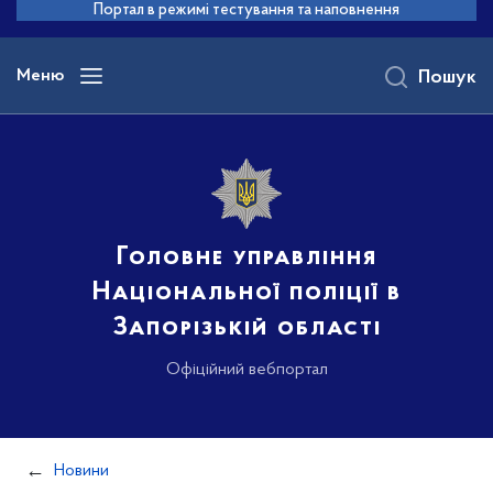
до
Портал в режимі тестування та наповнення
основного
вмісту
Меню
Пошук
Головне управління
Національної поліції в
Запорізькій області
Офіційний вебпортал
Новини