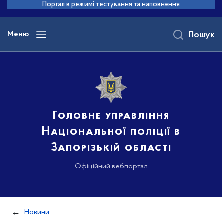
до
Портал в режимі тестування та наповнення
основного
вмісту
Меню
Пошук
Головне управління
Національної поліції в
Запорізькій області
Офіційний вебпортал
Новини