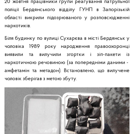
20 жовтня працівники групи реагування патрульної
поліції Бердянського відділу ГУНП в Запорізькій
області викрили підозрюваного у розповсюдженні
наркотиків.
Біля будинку по вулиці Сухарєва в місті Бердянськ у
чоловіка 1989 року народження правоохоронці
виявили та вилучили згортки і зіп-пакети із
наркотичною речовиною (за попередніми даними -
амфетамін та метадон). Встановлено, що вилучене
чоловік зберігав з метою збуту.