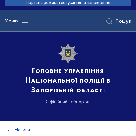
до
Портал в режимі тестування та наповнення
основного
вмісту
Меню
Пошук
Головне управління
Національної поліції в
Запорізькій області
Офіційний вебпортал
Новини