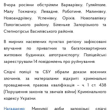
Вчора росіяни обстріляли Варварівку, Гуляйполе,
Малу Токмачку, Левадне, Роботине, Малинівку,
Новоандріївку, Успенівку, Оріхів, Новопавлівку
Пологівського району, Біленьке Запорізького та
Степногірськ Василівського районів.
В мирних населених пунктах регіону зафіксовані
влучання по приватних та багатоквартирних
житлових будинках, автотранспорту. Поліцейські
зареєстрували 14 повідомлень про руйнування.
Слідчі поліції та СБУ зібрали докази воєнних
злочинів, за матеріалами відкриті кримінальні
провадження, правова кваліфікація – ч. 1 ст. 438
(Порушення законів та звичаїв війни) Кримінального
кодексу України.
Нагадаємо
: Минулої доби запорізькі слідчі