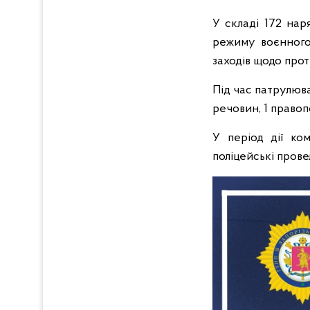
У складі 172 нар
режиму воєнного
заходів щодо про
Під час патрулюв
речовин, 1 право
У період дії ко
поліцейські прове