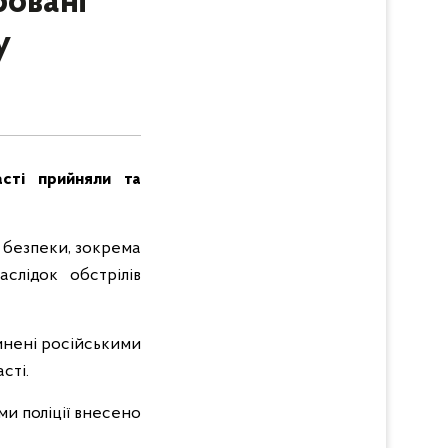
ровані
у
сті прийняли та
 безпеки, зокрема
слідок обстрілів
инені російськими
сті.
и поліції внесено