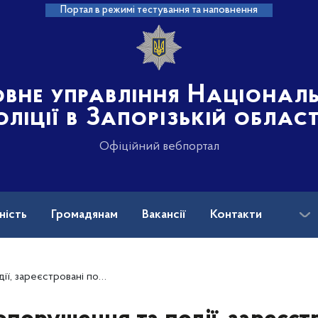
Портал в режимі тестування та наповнення
овне управління Націонал
оліції в Запорізькій област
Офіційний вебпортал
ність
Громадянам
Вакансії
Контакти
ськових і ветеранів війни: куди звертатися?
ані поліцією 24 жовтня 2023 року