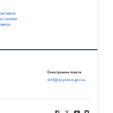
еративно
кі скоїли
ожого
Електронна пошта
dch@zp.police.gov.ua