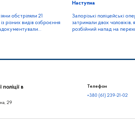
Наступна
іяни обстріляли 21
Запорізькі поліцейські оп
із різних видів озброєння
затримали двох чоловіків, я
задокументували
розбійний напад на перех
поліції в
Телефон
+380 (61) 239-21-02
на, 29