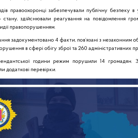
ядів правоохоронці забезпечували публічну безпеку в
 стану, здійснювали реагування на повідомлення гро
тидії правопорушенням.
ання задокументовано 4 факти, пов’язані з незаконним о
порушення в сфері обігу зброї та 260 адміністративних 
мендантської години режим порушили 14 громадян. 
ли додаткові перевірки.