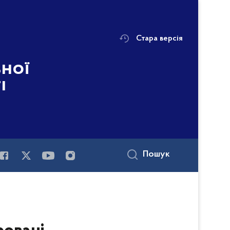
Стара версія
ьної
і
Пошук