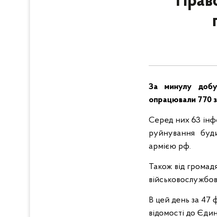
Право
За минулу добу
опрацювали 770 за
Серед них 63 інф
руйнування буди
армією рф.
Також від громад
військовослужбовц
В цей день за 47
відомості до Єди