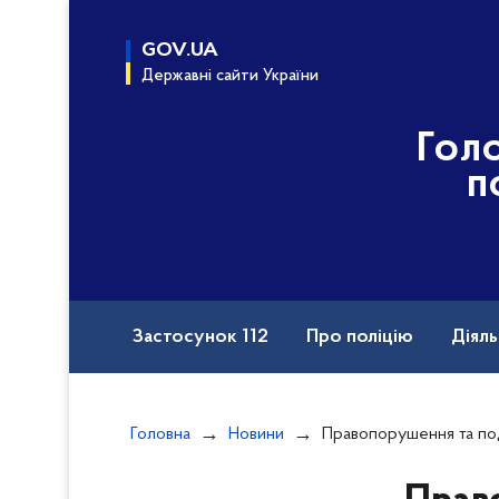
до
основного
GOV.UA
вмісту
Державні сайти України
Гол
п
Застосунок 112
Про поліцію
Діяль
Назавжди в строю
Порушення прав вій
Головна
Новини
Правопорушення та події, зареєстров
Документи