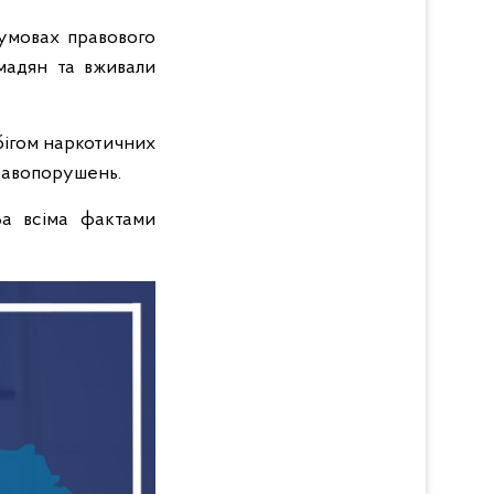
 умовах правового
мадян та вживали
бігом наркотичних
правопорушень.
За всіма фактами