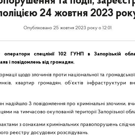
порушення та події, зареєст
поліцією 24 жовтня 2023 рок
Опубліковано 25 жовтня 2023 року о 12:01
 оператори спецлінії 102 ГУНП в Запорізькій обла
яв і повідомлень від громадян.
ормації щодо злочинів проти національної та громадської
нків, квартир громадян, об’єктів інфраструктури вна
ян надійшло 3 повідомлення про кримінальні злочини, вч
ями на тимчасово окупованій території Запорізької обла
 фактами з ознаками кримінальних правопорушень слідчим
ного реєстру досудових розслідувань.