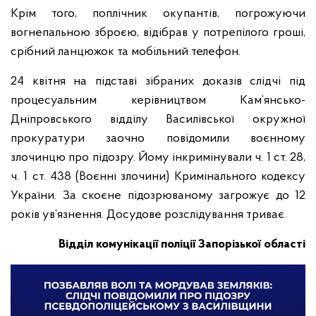
Крім того, поплічник окупантів, погрожуючи
вогнепальною зброєю, відібрав у потрепілого гроші,
срібний ланцюжок та мобільний телефон.
24 квітня на підставі зібраних доказів слідчі під
процесуальним керівництвом Кам’янсько-
Дніпровського відділу Василівської окружної
прокуратури заочно повідомили воєнному
злочинцю про підозру. Йому інкримінували ч. 1 ст. 28,
ч. 1 ст. 438 (Воєнні злочини) Кримінального кодексу
України. За скоєне підозрюваному загрожує до 12
років ув’язнення. Досудове розслідування триває.
Відділ комунікації поліції Запорізької області