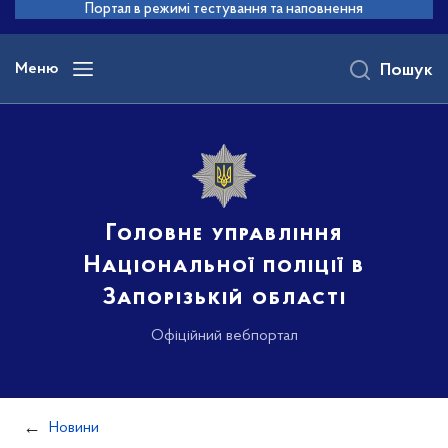
до
Портал в режимі тестування та наповнення
основного
вмісту
Меню
Пошук
Головне управління
Національної поліції в
Запорізькій області
Офіційний вебпортал
Новини