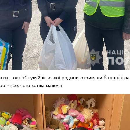
лахи з однієї гуляйпільської родини отримали бажані ігр
р – все, чого хотіла малеча.