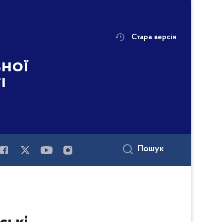
Стара версія
ьної
і
Пошук