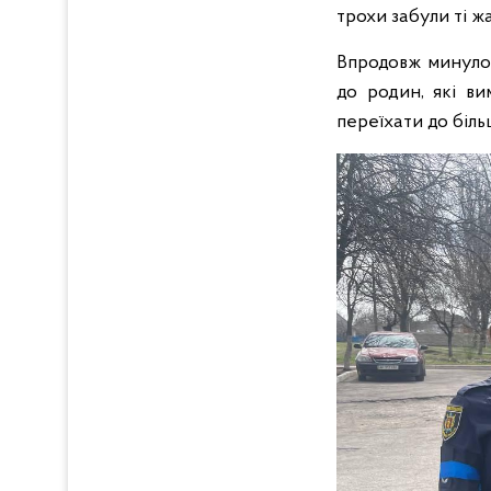
трохи забули ті ж
Впродовж минулог
до родин, які ви
переїхати до біль