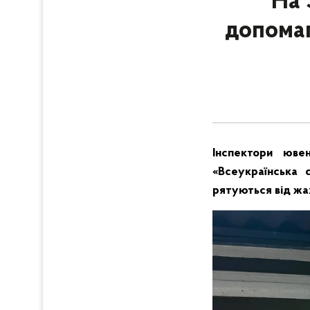
На 
допомаг
Інспектори ювен
«Всеукраїнська 
рятуються від жах