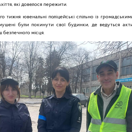
ахіття, які довелося пережити.
о тижня ювенальні поліцейські спільно із громадськими
мушені були покинути свої будинки, де ведуться актив
ш безпечного місця.