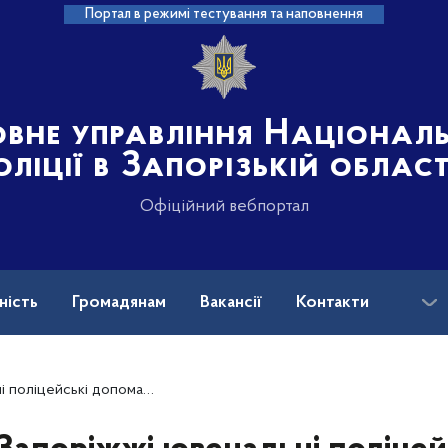
Портал в режимі тестування та наповнення
овне управління Націонал
оліції в Запорізькій област
Офіційний вебпортал
ність
Громадянам
Вакансії
Контакти
ськових і ветеранів війни: куди звертатися?
ернути безпечне дитинство маленьким українцям