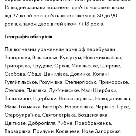
16 людей зазнали поранень: дев'ять чоловіків віком
від 37 до 56 років, п'ять жінок віком від 30 до 90
років, а також двоє дітей віком 7 і 13 років.
Географія обстрілів
Під вогневим ураженням армії рф перебували
Запоріжжя, Вільнянськ, Кушугум, Новомиколаївка,
Григорівка, Трудове, Оріхів, Микільське, Широке,
Свобода, Обще, Данилівка, Долинка, Копані,
Гуляйпільське, Розумівка, Степногірськ, Приморське,
Степове, Павлівка, Лук'янівське, Малі Щербаки,
Залізничне, Щербаки, Новоандріївка, Новоданилівка,
Мала Токмачка, Білогір'я, Новоселівка, Чарівне, Гірке,
Староукраїнка, Святопетрівка, Воздвижівка,
Цвіткове, Добропілля, Рибне, Преображенка,
Варварівка, Прилуки, Косівцеве, Нове Запоріжжя,