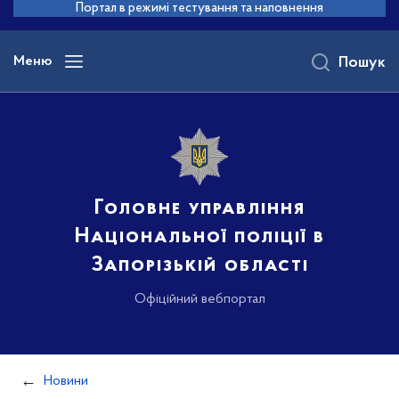
до
Портал в режимі тестування та наповнення
основного
вмісту
Меню
Пошук
Головне управління
Національної поліції в
Запорізькій області
Офіційний вебпортал
Новини