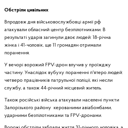
Обстріли цивільних
Впродовж дня військовослужбовці армії рф
атакували обласний центр безпілотниками. В
результаті ударів загинули двоє людей: 18-річна
жінка і 41-чоловік, ще 11 громадян отримали
поранення.
У вечорі ворожий FPV-дрон влучив у проїжджу
частину. Унаслідок вубуху пораненні п'ятеро людей:
четверо працівників патрульної поліції, які несли
службу, а також 44-річний місцевий житель.
Також російські війська атакували населені пункти
Запорізького району керованими авіабомбами,
ударними безпілотниками та FPV-дронами.
Ворожі обстріли забрали життя 31-річного чоловіка, а