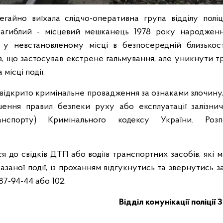
егайно виїхала слідчо-оперативна група відділу поліц
загиблий - місцевий мешканець 1978 року народженн
ю у невстановленому місці в безпосередній близькост
, що застосував екстрене гальмування, але уникнути тра
 місці події.
відкрито кримінальне провадження за ознаками злочину,
шення правил безпеки руху або експлуатації залізнич
анспорту) Кримінального кодексу України. Роз
ся до свідків ДТП або водіїв транспортних засобів, які 
азаної події, із проханням відгукнутись та звернутись з
87-94-44 або 102.
Відділ комунікації поліції 