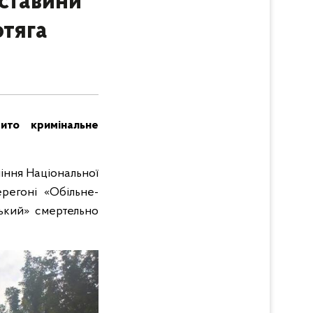
бставини
отяга
ито кримінальне
ління Національної
ерегоні «Обільне-
ький» смертельно