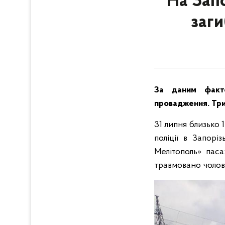
На Запо
заги
За даним факто
провадження. Три
31 липня близько 
поліції в Запорі
Мелітополь» пас
травмовано чолов