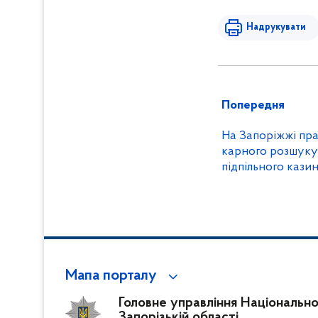
Надрукувати
Попередня
На Запоріжжі пра
карного розшуку
підпільного каз
Мапа порталу
Головне управління Національної 
Запорізькій області