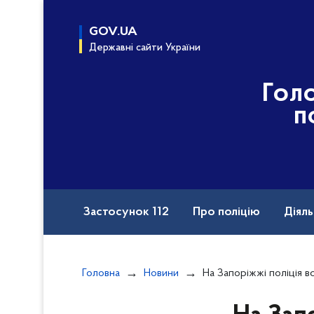
до
основного
GOV.UA
вмісту
Державні сайти України
Гол
п
Застосунок 112
Про поліцію
Діяль
Назавжди в строю
Порушення прав вій
Головна
Новини
На Запоріжжі поліція встановлює обставини
Документи