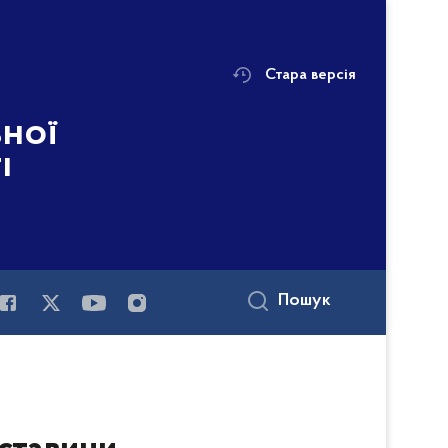
Стара версія
ьної
і
Пошук