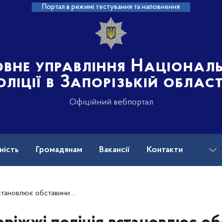
Портал в режимі тестування та наповнення
овне управління Націонал
оліції в Запорізькій област
Офіційний вебпортал
ність
Громадянам
Вакансії
Контакти
ськових і ветеранів війни: куди звертатися?
 загибелі чоловіка під колесами потяга