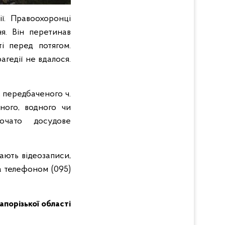
ії. Правоохоронці
я. Він перетинав
і перед потягом.
гедії не вдалося.
 передбаченого ч.
ного, водного чи
почато досудове
мають відеозаписи,
а телефоном (095)
Запорізької області