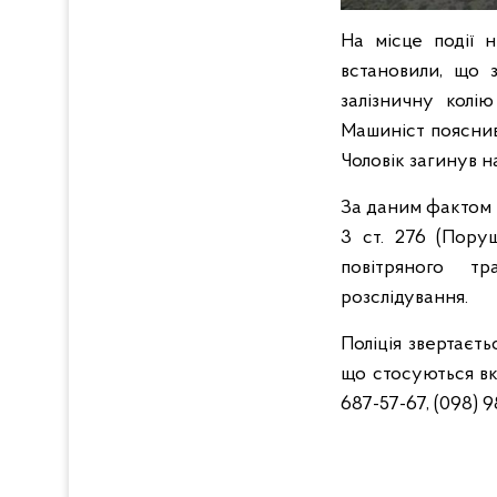
На місце події н
встановили, що 
залізничну колі
Машиніст пояснив
Чоловік загинув на
За даним фактом 
3 ст. 276 (Пору
повітряного тр
розслідування.
Поліція звертаєть
що стосуються вк
687-57-67, (098) 9