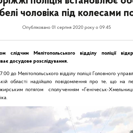
ріжжі поліція встановлює о
белі чоловіка під колесами п
Опубліковано 01 серпня 2020 року о 09:45
м слідчим Мелітопольського відділу поліції відкр
ває досудове розслідування.
17:00 до Мелітопольського відділу поліції Головного управ
зькій області надійшло повідомлення про те, що на п
ажирським потягом сполученням «Генічеськ-Хмельниц
іка.