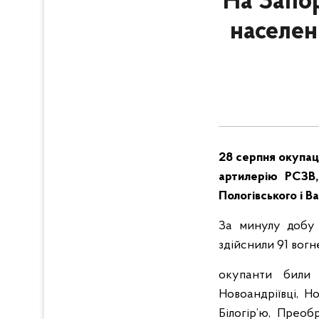
На Запор
населен
28 серпня окупаці
артилерію РСЗВ,
Пологівського і В
За минулу добу 
здійснили 91 вогн
окупанти били з
Новоандріївці, Но
Білогір’ю, Преоб