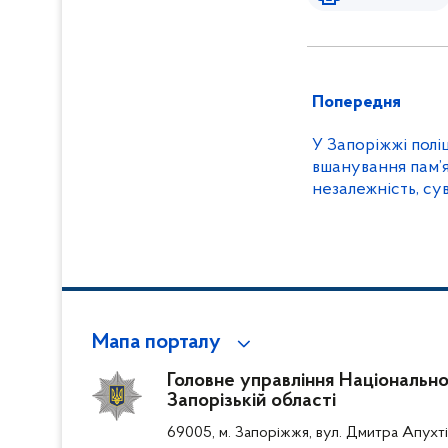
Попередня
У Запоріжжі полі
вшанування пам’ят
незалежність, су
цілісність Україн
Мапа порталу
Головне управління Національної 
Запорізькій області
69005, м. Запоріжжя, вул. Дмитра Апухті