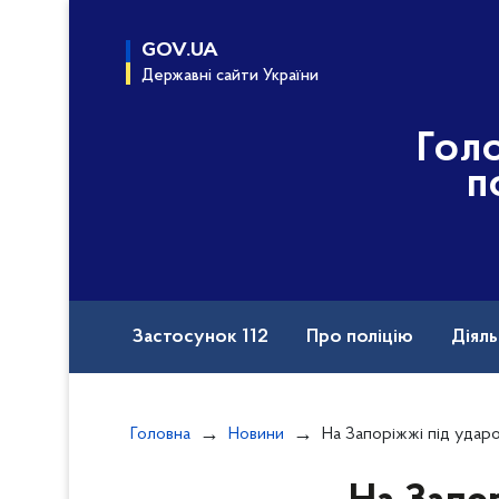
до
основного
GOV.UA
вмісту
Державні сайти України
Гол
п
Застосунок 112
Про поліцію
Діяль
Назавжди в строю
Порушення прав вій
Головна
Новини
На Запоріжжі під ударом ворога опинилися 30 населених пу
Документи