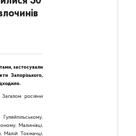
нилися 30
злочинів
етами, застосували
ти Запорізького,
адходило.
 Загалом росіяни
Гуляйпільському,
воному, Малинівці,
, Малій Токмачці,