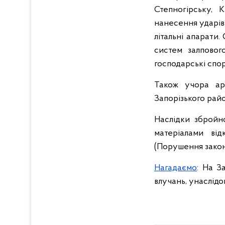
Степногірську, 
нанесення ударів 
літальні апарати.
систем залповог
господарські спо
Також учора ар
Запорізького рай
Наслідки збройно
матеріалами від
(Порушення законі
Нагадаємо
: На З
влучань, унаслід