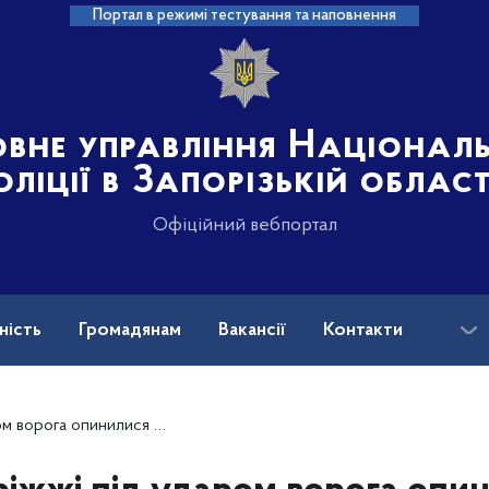
Портал в режимі тестування та наповнення
овне управління Націонал
оліції в Запорізькій област
Офіційний вебпортал
ність
Громадянам
Вакансії
Контакти
ськових і ветеранів війни: куди звертатися?
нктів – докази воєнних злочинів зібрали поліцейські