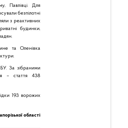
у, Павлівці. Для
осували безпілотні
іляли з реактивних
риватні будинки,
мадян.
ине та Оленівка
ктури.
СБУ. За зібраними
ція – стаття 438
лідки 193 ворожих
Запорізької області