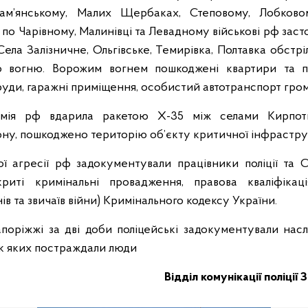
Кам’янському, Малих Щербаках, Степовому, Лобковом
по Чарівному, Малинівці та Левадному військові рф заст
 Села Залізничне, Ольгівське, Темирівка, Полтавка обстр
о вогню. Ворожим вогнем пошкоджені квартири та п
руди, гаражні приміщення, особистий автотранспорт гро
мія рф вдарила ракетою Х-35 між селами Кирпот
ону, пошкоджено територію об’єкту критичної інфрастру
ї агресії рф задокументували працівники поліції та 
криті кримінальні провадження, правова кваліфіка
в та звичаїв війни) Кримінального кодексу України.
апоріжжі за дві доби поліцейські задокументували нас
ок яких постраждали люди
Відділ комунікації поліції 