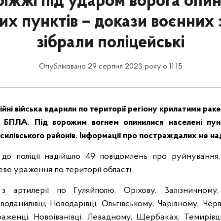
іжжі під ударом ворога опи
их пунктів – докази воєнних 
зібрали поліцейські
Опубліковано 29 серпня 2023 року о 11:15
йні війська вдарили по території регіону крилатими рак
 БПЛА. Під ворожим вогнем опинилися населені пунк
асилівського районів. Інформації про постраждалих не н
до поліції надійшло 49 повідомлень про руйнування.
еве ураження по території області.
 артилерії по Гуляйполю, Оріхову, Залізничному, 
воданилівці, Новодарівці, Ольгівському, Чарівному, Чер
раженці, Новоіванівці, Левадному, Щербаках, Темирівці