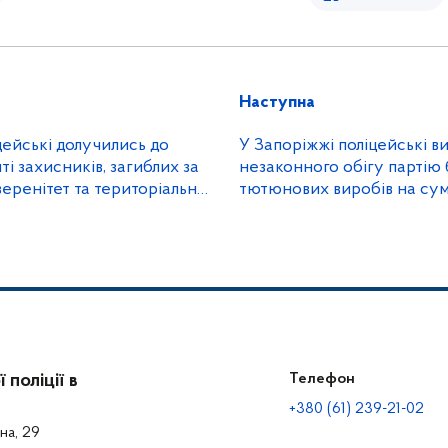
Наступна
цейські долучились до
У Запоріжжі поліцейські ви
і захисників, загиблих за
незаконного обігу партію
веренітет та територіальну
тютюнових виробів на сум
и
тисяч гривень
поліції в
Телефон
+380 (61) 239-21-02
на, 29