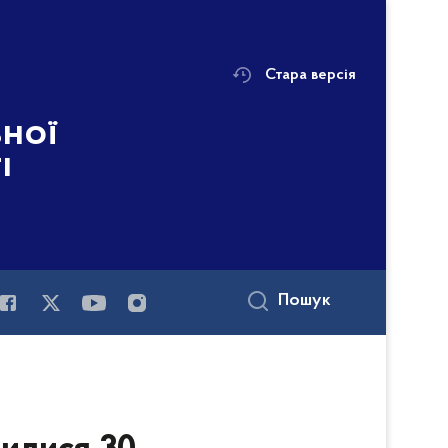
Стара версія
ьної
і
Пошук