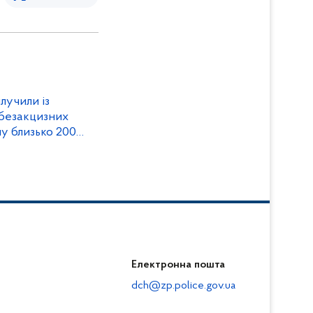
лучили із
 безакцизних
у близько 200
Електронна пошта
dch@zp.police.gov.ua