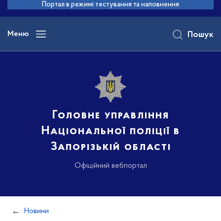
до
Портал в режимі тестування та наповнення
основного
вмісту
Меню
Пошук
Головне управління
Національної поліції в
Запорізькій області
Офіційний вебпортал
Новини