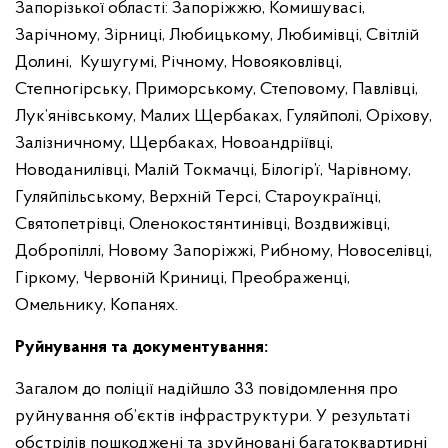
Запорізької області: Запоріжжю, Комишувасі,
Зарічному, Зірниці, Любицькому, Любимівці, Світлій
Долині, Кушугумі, Річному, Новояковлівці,
Степногірську, Приморському, Степовому, Павлівці,
Лук’янівському, Малих Щербаках, Гуляйполі, Оріхову,
Залізничному, Щербаках, Новоандріївці,
Новоданилівці, Малій Токмачці, Білогір’ї, Чарівному,
Гуляйпільському, Верхній Терсі, Староукраїнці,
Святопетрівці, Оленокостянтинівці, Воздвижівці,
Добропіллі, Новому Запоріжжі, Рибному, Новоселівці,
Гіркому, Червоній Криниці, Преображенці,
Омельнику, Копанях.
Руйнування та документування:
Загалом до поліції надійшло 33 повідомлення про
руйнування об’єктів інфраструктури. У результаті
обстрілів пошкоджені та зруйновані багатоквартирні