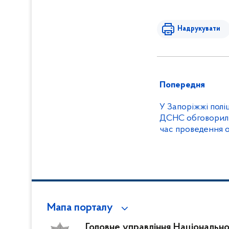
Надрукувати
Попередня
У Запоріжжі полі
ДСНС обговорили 
час проведення о
Мапа порталу
Головне управління Національної 