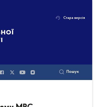
Стара версія
ьної
і
Пошук