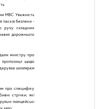
ть.
ми МВС. Уважність
я пасків безпеки -
го руху складних
равил дорожнього
ідали міністру про
 пропозиції щодо
одарував школярам
тям про специфіку
ивні стрічки, які
ульні поліцейські
х авто.