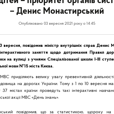
дітей – пріоритет органів си
– Денис Монастирський
Опубліковано 03 вересня 2021 року о 14:45
 3 вересня, повідомив міністр внутрішніх справ Денис 
інтерактивного заняття щодо дотримання Правил до
ки на вулиці з учнями Спеціалізованої школи І-ІІІ ступ
ької мови №15 міста Києва.
МВС приділяють велику увагу превентивній діяльност
довища на дорогах України. Тому з 1 по 10 вересня м
 у 37 містах країни проведуть такі інтерактивні навчан
ької акції МВС «День знань».
ський повідомив, що за статистикою, щороку на 