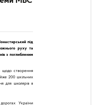
стеми МВС
Монастирський під
рожнього руху та
енів з поглибленим
і щодо створення
айже 200 шкільних
ня для школярів в
дорогах України