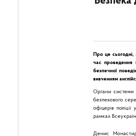
Безпека 
Про це сьогодні,
час проведення 
безпечної поведін
вивченням англійс
Органи системи 
безпекового сере
офіцерів поліції
рамках Всеукраїнс
Денис Монастир