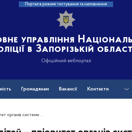
Портал в режимі тестування та наповнення
овне управління Націонал
оліції в Запорізькій област
Офіційний вебпортал
ність
Громадянам
Вакансії
Контакти
ськових і ветеранів війни: куди звертатися?
истеми МВС – Денис Монастирський