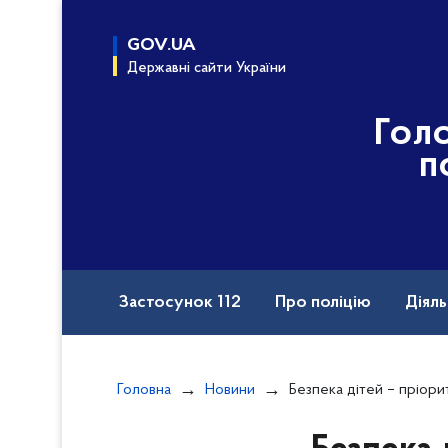
до
основного
GOV.UA
вмісту
Державні сайти України
Гол
п
Застосунок 112
Про поліцію
Діяль
Назавжди в строю
Порушення прав вій
Головна
Новини
Безпека дітей – пріоритет органів с
Документи