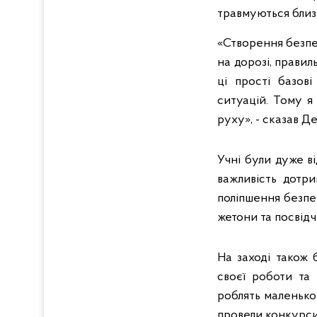
травмуються близь
«Створення безпе
на дорозі, правил
ці прості базов
ситуацій. Тому 
руху», - сказав 
Учні були дуже ві
важливість дотр
поліпшення безпе
жетони та посвід
На заході також 
своєї роботи та 
роблять маленько
провели конкурси