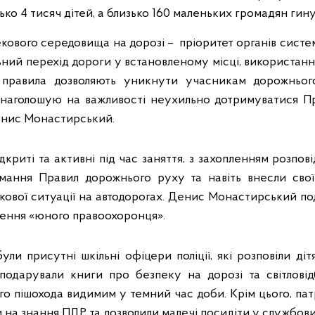
ко 4 тисяч дітей, а близько 160 маленьких громадян гину
кового середовища на дорозі – пріоритет органів систе
ьний перехід дороги у встановленому місці, використанн
і правила дозволяють уникнути учасникам дорожньо
я наголошую на важливості неухильно дотримуватися П
Денис Монастирський.
дкриті та активні під час заняття, з захопленням розпов
имання Правил дорожнього руху та навіть внесли свої
кової ситуації на автодорогах. Денис Монастирський п
чення «юного правоохоронця».
були присутні шкільні офіцери поліції, які розповіли ді
подарували книги про безпеку на дорозі та світловідб
го пішохода видимим у темний час доби. Крім цього, патр
 на знання ПДР та дозволили малечі посидіти у службови