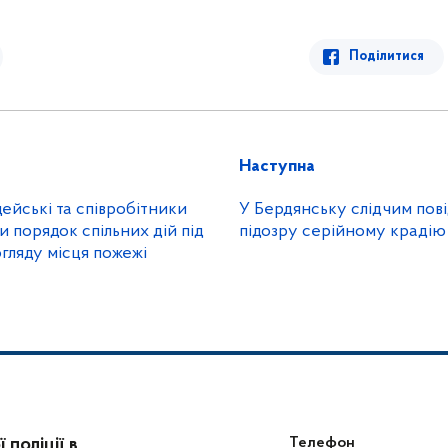
Поділитися
Наступна
цейські та співробітники
У Бердянську слідчим пов
порядок спільних дій під
підозру серійному крадію
гляду місця пожежі
поліції в
Телефон