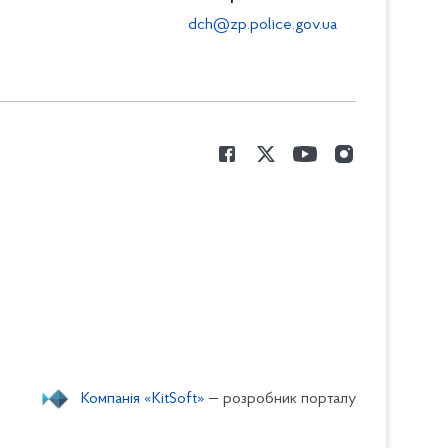
dch@zp.police.gov.ua
Компанія «KitSoft»
— розробник порталу