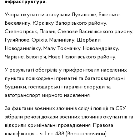
інфраструктури.
Учора окупанти атакували Лукашеве, Біленьке,
Веселянку, Юрківку Запорізького району,
Степногірськ, Плавні, Степове Василівського району,
Гуляйполе, Оріхів, Малинівку, Щербаки,
Новоданилівку, Малу Токмачку, Новоандріївку,
Чарівне, Білогір’я, Нове Пологівського району.
У результаті обстрілів у прифронтових населених
пунктах пошкоджені приватні та багатоквартирні
будинки, господарські і гаражні споруди та
автотранспорт мирного населення.
За фактами воєнних злочинів слідчі поліції та СБУ
зібрали речові докази воєнних злочинів окупантів та
відкрили кримінальні провадження. Правова
кваліфікація – ч. 1 ст. 438 (Воєнні злочини)