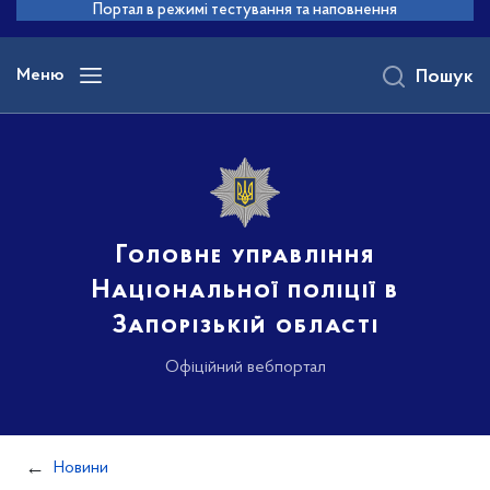
до
Портал в режимі тестування та наповнення
основного
вмісту
Меню
Пошук
Головне управління
Національної поліції в
Запорізькій області
Офіційний вебпортал
Новини